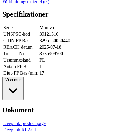
Förbindningsmateriel (el)
Specifikationer
Serie
Mureva
UNSPSC-kod
39121316
GTIN FP Bas
3295150050440
REACH datum
2025-07-18
Tullstat. Nr.
8536909500
Ursprungsland
PL
Antal i FP Bas
1
Djup FP Bas (mm)
17
Visa mer
Dokument
Deeplink product page
Deeplink REACH