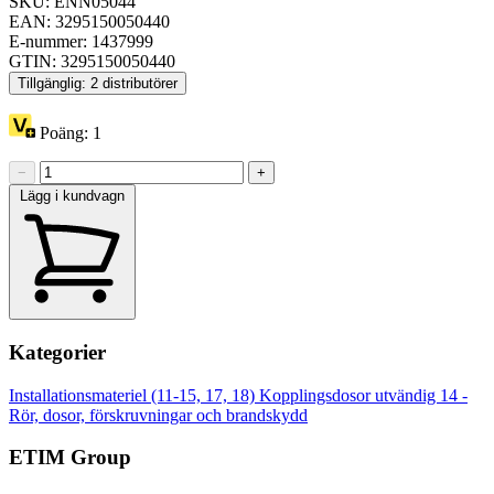
SKU: ENN05044
EAN: 3295150050440
E-nummer: 1437999
GTIN: 3295150050440
Tillgänglig: 2 distributörer
Poäng:
1
−
+
Lägg i kundvagn
Kategorier
Installationsmateriel (11-15, 17, 18)
Kopplingsdosor utvändig
14 -
Rör, dosor, förskruvningar och brandskydd
ETIM Group