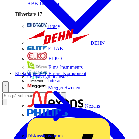
ABB
Tillverkare
Tillverkare
17
Brady
DEHN
Elit AB
ELKO
Elma Instruments
Elteknikpodden
Elrond Komponent
Översikt guldtjänster
Interact
Megger Sweden
Nexans
Philips
Diskussionsforum