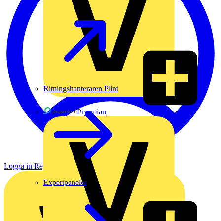
Ritningshanteraren Plint
Prysmian
Logga in
Registrera dig
Expertpaneler