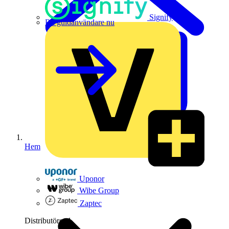
Signify
Bli guldanvändare nu
Hem
Uponor
Wibe Group
Zaptec
Distributörer
1