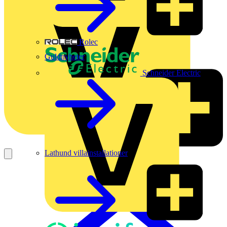
Rolec
Guldnyheter
Schneider Electric
Lathund villainstallationer