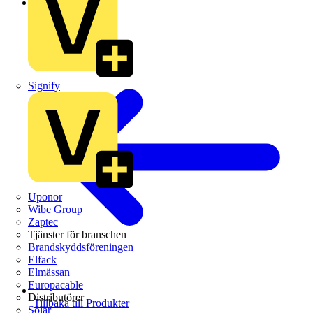
Schneider Electric
Signify
Uponor
Wibe Group
Zaptec
Tjänster för branschen
Brandskyddsföreningen
Elfack
Elmässan
Europacable
Distributörer
Tillbaka till Produkter
Solar