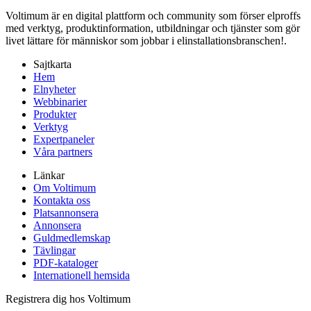
Voltimum är en digital plattform och community som förser elproffs
med verktyg, produktinformation, utbildningar och tjänster som gör
livet lättare för människor som jobbar i elinstallationsbranschen!.
Sajtkarta
Hem
Elnyheter
Webbinarier
Produkter
Verktyg
Expertpaneler
Våra partners
Länkar
Om Voltimum
Kontakta oss
Platsannonsera
Annonsera
Guldmedlemskap
Tävlingar
PDF-kataloger
Internationell hemsida
Registrera dig hos Voltimum