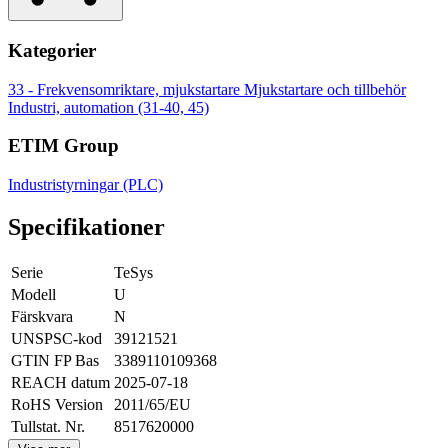
Kategorier
33 - Frekvensomriktare, mjukstartare
Mjukstartare och tillbehör
Industri, automation (31-40, 45)
ETIM Group
Industristyrningar (PLC)
Specifikationer
Serie
TeSys
Modell
U
Färskvara
N
UNSPSC-kod
39121521
GTIN FP Bas
3389110109368
REACH datum
2025-07-18
RoHS Version
2011/65/EU
Tullstat. Nr.
8517620000