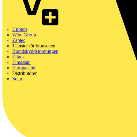
Uponor
Wibe Group
Zaptec
Tjänster för branschen
Brandskyddsföreningen
Elfack
Elmässan
Europacable
Distributörer
Solar