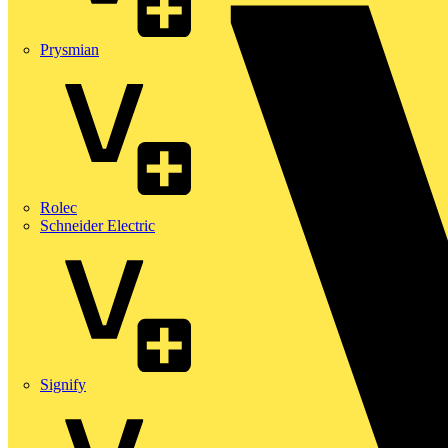
Prysmian
Rolec
Schneider Electric
Signify