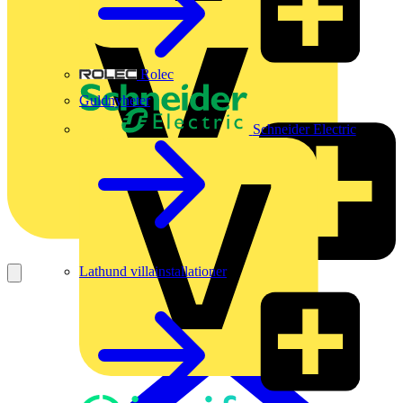
Rolec
Guldnyheter
Schneider Electric
Lathund villainstallationer