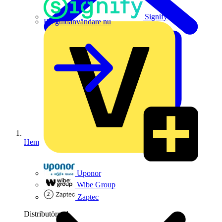
Signify
Bli guldanvändare nu
Hem
Uponor
Wibe Group
Zaptec
Distributörer
1