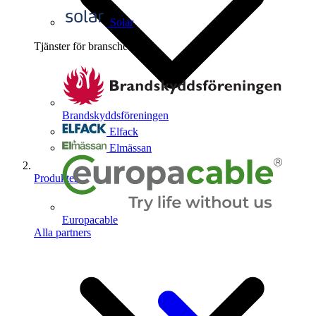
Solar
Tjänster för branschen
4
Brandskyddsföreningen
Elfack
Elmässan
Produkter
Europacable
Alla partners