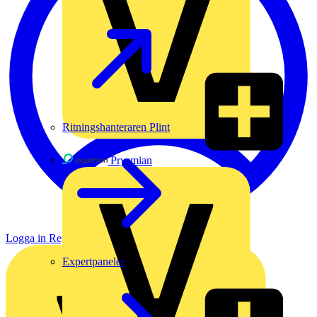
Ritningshanteraren Plint
Prysmian
Logga in
Registrera dig
Expertpaneler