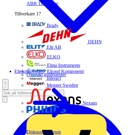
ABB
Tillverkare
Tillverkare
17
Brady
DEHN
Elit AB
ELKO
Elma Instruments
Elteknikpodden
Elrond Komponent
Översikt guldtjänster
Interact
Megger Sweden
Nexans
Philips
Diskussionsforum