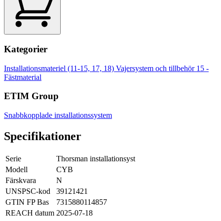
Kategorier
Installationsmateriel (11-15, 17, 18)
Vajersystem och tillbehör
15 -
Fästmaterial
ETIM Group
Snabbkopplade installationssystem
Specifikationer
Serie
Thorsman installationsyst
Modell
CYB
Färskvara
N
UNSPSC-kod
39121421
GTIN FP Bas
7315880114857
REACH datum
2025-07-18