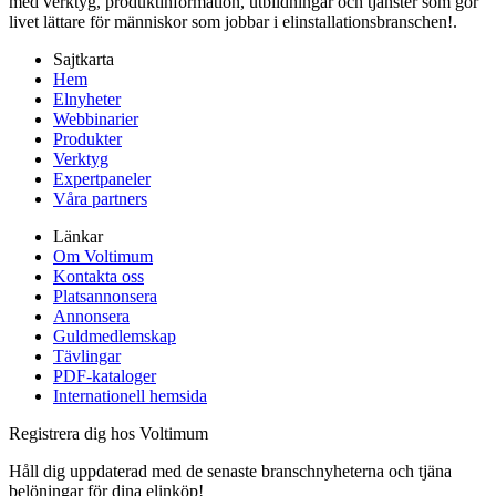
med verktyg, produktinformation, utbildningar och tjänster som gör
livet lättare för människor som jobbar i elinstallationsbranschen!.
Sajtkarta
Hem
Elnyheter
Webbinarier
Produkter
Verktyg
Expertpaneler
Våra partners
Länkar
Om Voltimum
Kontakta oss
Platsannonsera
Annonsera
Guldmedlemskap
Tävlingar
PDF-kataloger
Internationell hemsida
Registrera dig hos Voltimum
Håll dig uppdaterad med de senaste branschnyheterna och tjäna
belöningar för dina elinköp!