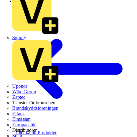
Schneider Electric
Signify
Uponor
Wibe Group
Zaptec
Tjänster för branschen
Brandskyddsföreningen
Elfack
Elmässan
Europacable
Distributörer
Tillbaka till Produkter
Solar