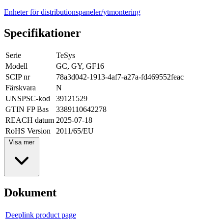
Enheter för distributionspaneler/ytmontering
Specifikationer
Serie
TeSys
Modell
GC, GY, GF16
SCIP nr
78a3d042-1913-4af7-a27a-fd469552feac
Färskvara
N
UNSPSC-kod
39121529
GTIN FP Bas
3389110642278
REACH datum
2025-07-18
RoHS Version
2011/65/EU
Visa mer
Dokument
Deeplink product page