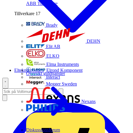
ABB
Tillverkare
Tillverkare
17
Brady
DEHN
Elit AB
ELKO
Elma Instruments
Elteknikpodden
Elrond Komponent
Översikt guldtjänster
Interact
Megger Sweden
Nexans
Philips
Diskussionsforum