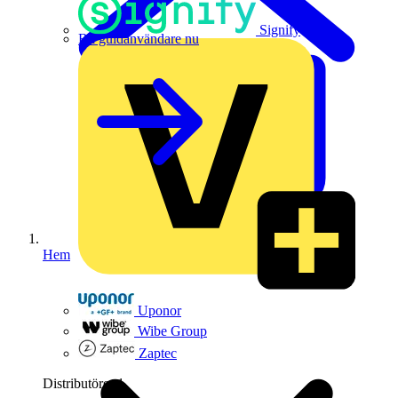
Signify
Bli guldanvändare nu
Hem
Uponor
Wibe Group
Zaptec
Distributörer
1