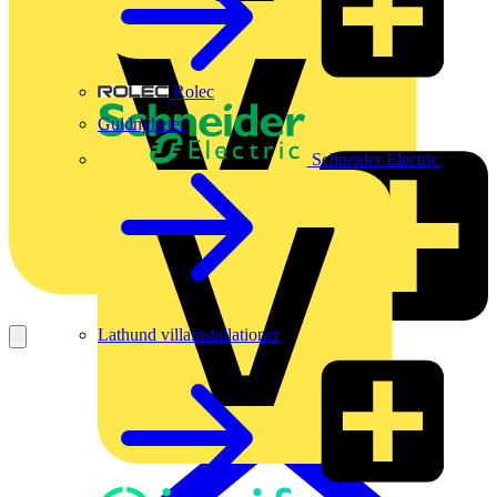
Rolec
Guldnyheter
Schneider Electric
Lathund villainstallationer