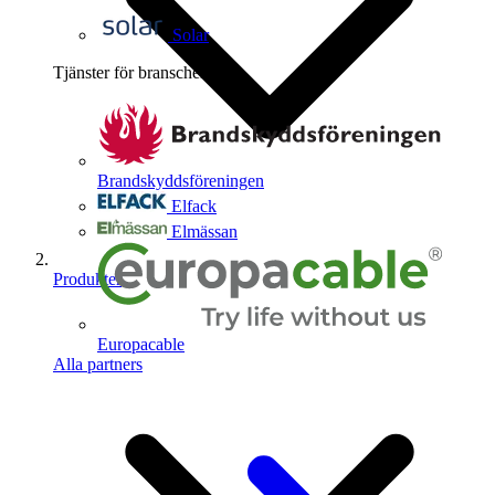
Solar
Tjänster för branschen
4
Brandskyddsföreningen
Elfack
Elmässan
Produkter
Europacable
Alla partners