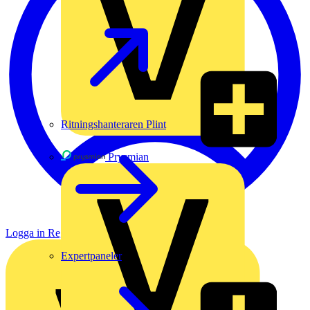
Ritningshanteraren Plint
Prysmian
Logga in
Registrera dig
Expertpaneler