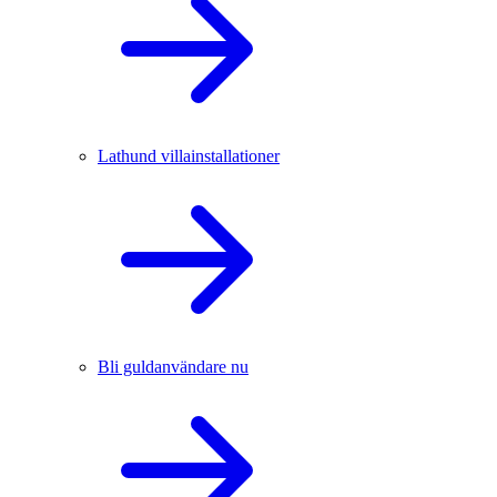
Lathund villainstallationer
Bli guldanvändare nu