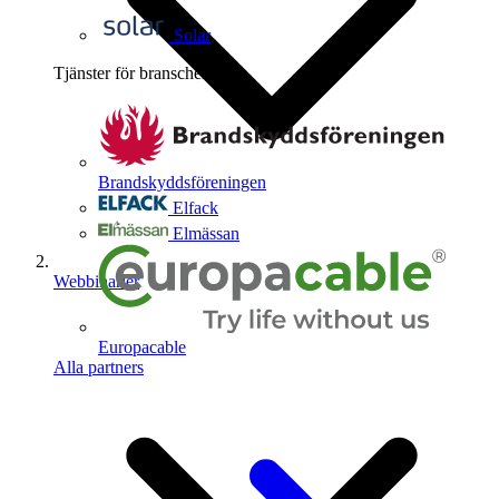
Solar
Tjänster för branschen
4
Brandskyddsföreningen
Elfack
Elmässan
Webbinarier
Europacable
Alla partners