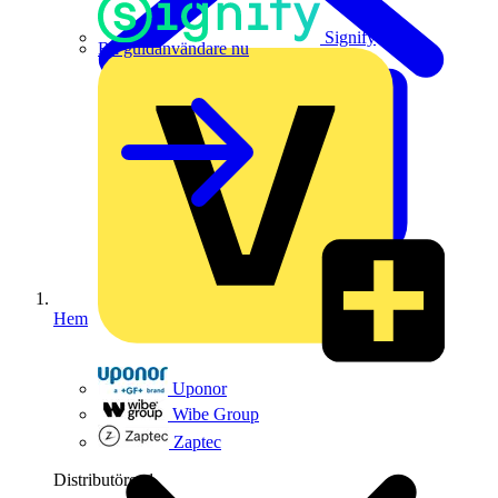
Signify
Bli guldanvändare nu
Hem
Uponor
Wibe Group
Zaptec
Distributörer
1