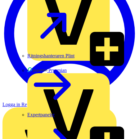
Ritningshanteraren Plint
Prysmian
Logga in
Registrera dig
Expertpaneler