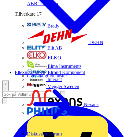
ABB
Tillverkare
Tillverkare
17
Brady
DEHN
Elit AB
ELKO
Elma Instruments
Elteknikpodden
Elrond Komponent
Översikt guldtjänster
Interact
Megger Sweden
Nexans
Philips
Diskussionsforum