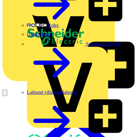
Rolec
Guldnyheter
Schneider Electric
Lathund villainstallationer