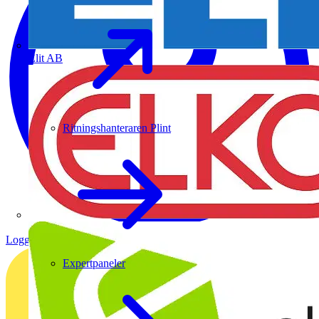
Elit AB
Ritningshanteraren Plint
Logga in
Registrera dig
Expertpaneler