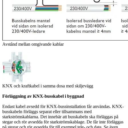
Avstånd mellan omgivande kablar
KNX och kraftkabel i samma dosa med skiljevägg
Förläggning av KNX-busskabel i byggnad
Endast kabel avsedd för KNX-bussinstallation får användas. KNX-
busskabeln förläggs separat eller tillsammans med
starkströmskablarna. Det innebär att busskabeln ska förläggas på
stegar och rör avsedda för starkströmskablage. De får inte förläggas
på stegar och rör avsedda för till exempel tele- och data. Se även