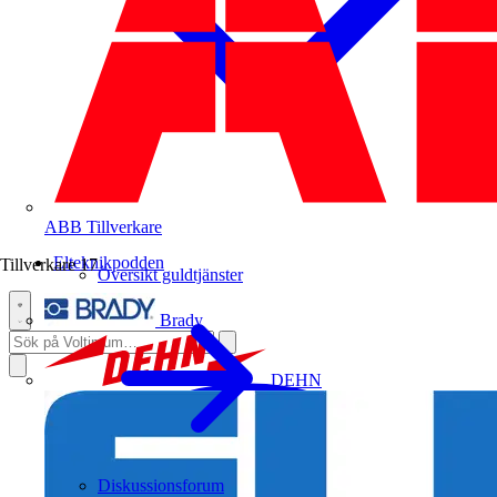
ABB
Tillverkare
Elteknikpodden
Tillverkare
17
Översikt guldtjänster
Brady
DEHN
Diskussionsforum