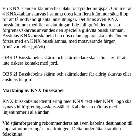
En KNX-standardklämma har plats för fyra ledningspar. Om mer än
4 KNX-kablar skarvas i samma dosa kan flera klämmor sätta ihop
för att få nödvändigt antal anslutningar. Det finns även KNX-
bussklämmor med fler anslutningar. I de fall gul/vit ledare ska
förgrenas/skarvas användes den speciella gul/vita bussklämman.
Avslutas KNX-busskabeln i en dosa utan apparat ska kabeländen
förses med en KNX-bussklämma, med motsvarande färger
(röd/svart eller gul/vit).
OBS 1! Busskabelns skärm och skärmledare ska skäras av för att
inte riskera kontakt med jord.
OBS 2! Busskabelns skärm och skärmledare får aldrig skarvas eller
anslutas till jord.
Märkning av KNX-busskabel
KNX-busskabelns identifiering med KNX-text eller KNX-logo ska
synas vid förgrenings-/skarv-stället. Kabeln ska märkas med
linjenummer i alla ändar.
Vid stjärnförgrening rekommenderas att även kabelns destination till
apparatnummer ingår i märkningen. Detta underlättar framtida
felsökning.