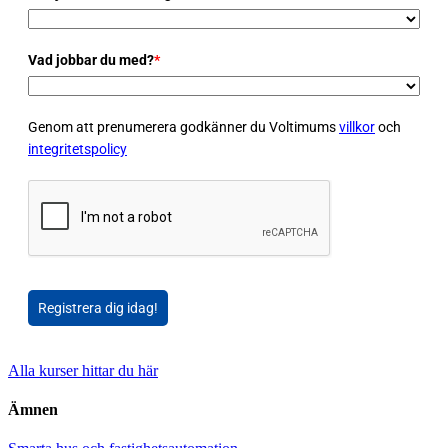
Vad jobbar du med?
*
Genom att prenumerera godkänner du Voltimums
villkor
och
integritetspolicy
Registrera dig idag!
Alla kurser hittar du här
Ämnen