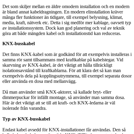
Det som skiljer mellan en äldre omodern installation och en modern
är bland annat kabeldragningen. En modern elinstallation kräver
många fler funktioner än tidigare, till exempel belysning, klimat,
media, kraft, nätverk etc. Detta i sig medför mer kablage, oavsett typ
av installationssystem. Dock kan god planering och val av teknik
göra att både mängden kabel och installationstid kan reduceras.
KNX-busskabel
Det finns KNX-kabel som är godkänd för att exempelvis installeras i
samma rör samt tillsammans med kraftkablar på kabelstegar. Vid
skarvning av KNX-kabel, är det viktigt att hålla tillräckligt
isolationsavstånd till kraftkablarna. För att klara det så kan man
exempelvis dela på kopplingsutrymmena, till exempel separata dosor
eller använda en dosa med mellanvägg.
Då man använder små KNX-aktorer, så kallade bryt- eller
dimmerpuckar för infällt montage, så använder man samma dosa.
Här är det viktigt att se till att kraft- och KNX-ledarna är väl
isolerade från varandra.
Typ av KNX-busskabel
Endast kabel avsedd för KNX-installationer får användas. Den så