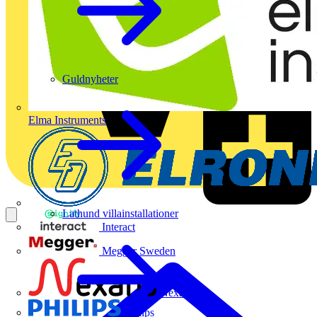
Guldnyheter
Elma Instruments
Lathund villainstallationer
Interact
Megger Sweden
Nexans
Philips