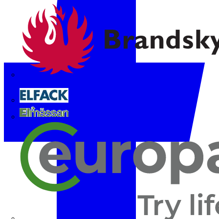
Brandskyddsföreningen
Elfack
Elmässan