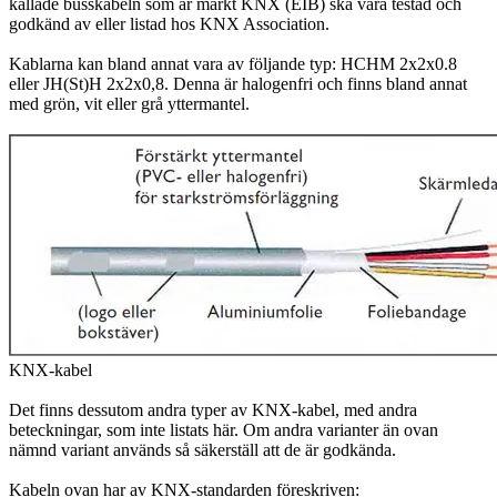
kallade busskabeln som är märkt KNX (EIB) ska vara testad och
godkänd av eller listad hos KNX Association.
Kablarna kan bland annat vara av följande typ: HCHM 2x2x0.8
eller JH(St)H 2x2x0,8. Denna är halogenfri och finns bland annat
med grön, vit eller grå yttermantel.
KNX-kabel
Det finns dessutom andra typer av KNX-kabel, med andra
beteckningar, som inte listats här. Om andra varianter än ovan
nämnd variant används så säkerställ att de är godkända.
Kabeln ovan har av KNX-standarden föreskriven: