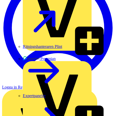
Ritningshanteraren Plint
Prysmian
Logga in
Registrera dig
Expertpaneler