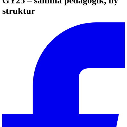
GY25 – samma pedagogik, ny
struktur