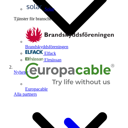
Solar
Tjänster för branschen
4
Brandskyddsföreningen
Elfack
Elmässan
Nyheter
Europacable
Alla partners