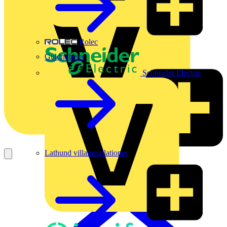
Rolec
Guldnyheter
Schneider Electric
Lathund villainstallationer