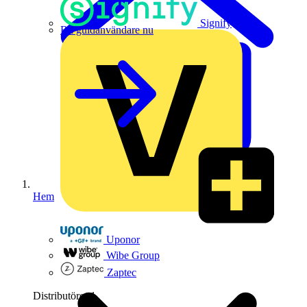
Signify
Bli guldanvändare nu
Hem
Uponor
Wibe Group
Zaptec
Distributörer
1