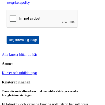
integritetspolicy
Registrera dig idag!
Alla kurser hittar du här
Ämnen
Kurser och utbildningar
Relaterat innehåll
Trots växande klimatkrav – ekonomiska skäl styr svenska
fastighetsinvesteringar
EU-direktiv och växande krav på nollutsläpp har satt press...