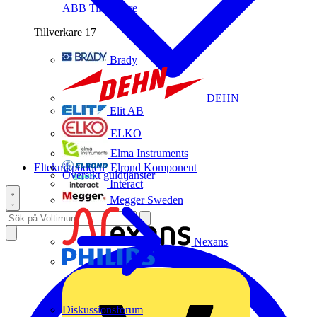
ABB
Tillverkare
Tillverkare
17
Brady
DEHN
Elit AB
ELKO
Elma Instruments
Elteknikpodden
Elrond Komponent
Översikt guldtjänster
Interact
Megger Sweden
Nexans
Philips
Diskussionsforum