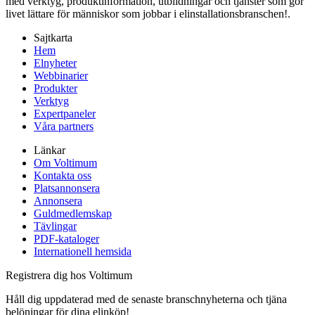
med verktyg, produktinformation, utbildningar och tjänster som gör
livet lättare för människor som jobbar i elinstallationsbranschen!.
Sajtkarta
Hem
Elnyheter
Webbinarier
Produkter
Verktyg
Expertpaneler
Våra partners
Länkar
Om Voltimum
Kontakta oss
Platsannonsera
Annonsera
Guldmedlemskap
Tävlingar
PDF-kataloger
Internationell hemsida
Registrera dig hos Voltimum
Håll dig uppdaterad med de senaste branschnyheterna och tjäna
belöningar för dina elinköp!