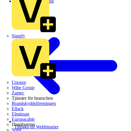
Inspelat webbinarium
Signify
Uponor
Wibe Group
Zaptec
Tjänster för branschen
Brandskyddsföreningen
Elfack
Elmässan
Europacable
Distributörer
Tillbaka till Webbinarier
Solar