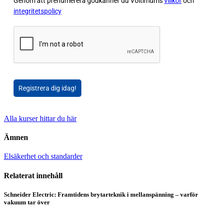
Genom att prenumerera godkänner du Voltimums
villkor
och
integritetspolicy
Registrera dig idag!
Alla kurser hittar du här
Ämnen
Elsäkerhet och standarder
Relaterat innehåll
Schneider Electric: Framtidens brytarteknik i mellanspänning – varför
vakuum tar över