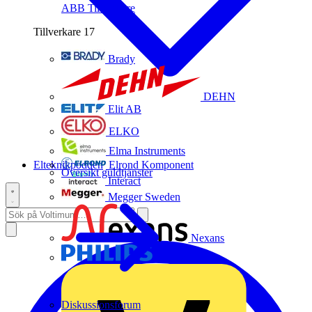
ABB
Tillverkare
Tillverkare
17
Brady
DEHN
Elit AB
ELKO
Elma Instruments
Elteknikpodden
Elrond Komponent
Översikt guldtjänster
Interact
Megger Sweden
Nexans
Philips
Diskussionsforum