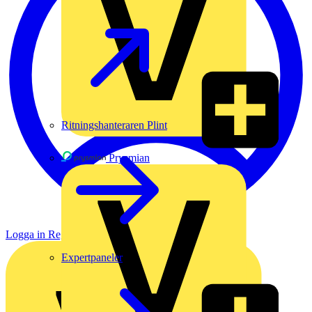
Ritningshanteraren Plint
Prysmian
Logga in
Registrera dig
Expertpaneler