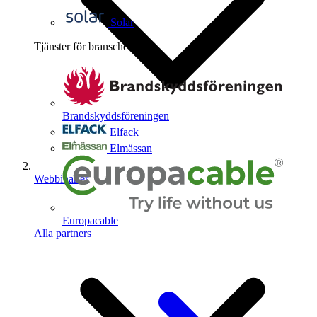
Solar
Tjänster för branschen
4
Brandskyddsföreningen
Elfack
Elmässan
Webbinarier
Europacable
Alla partners