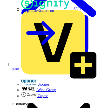
Signify
Bli guldanvändare nu
Hem
Uponor
Wibe Group
Zaptec
Distributörer
1