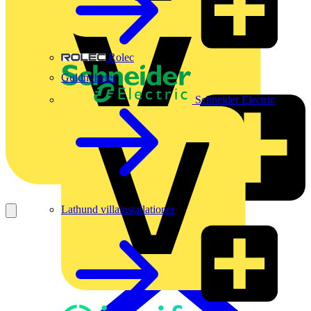
Rolec
Guldnyheter
Schneider Electric
Lathund villainstallationer