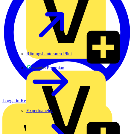
Ritningshanteraren Plint
Prysmian
Logga in
Registrera dig
Expertpaneler