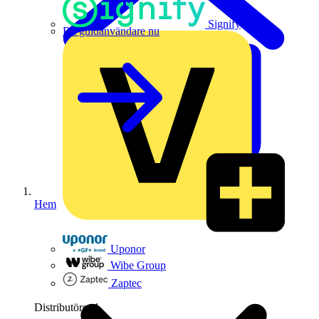
Signify
Bli guldanvändare nu
Hem
Uponor
Wibe Group
Zaptec
Distributörer
1