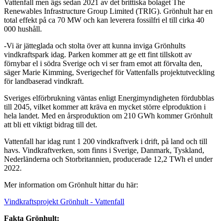
Vattenfall men ägs sedan 2021 av det brittiska bolaget The
Renewables Infrastructure Group Limited (TRIG). Grönhult har en
total effekt på ca 70 MW och kan leverera fossilfri el till cirka 40
000 hushåll.
-Vi är jätteglada och stolta över att kunna inviga Grönhults
vindkraftspark idag. Parken kommer att ge ett fint tillskott av
förnybar el i södra Sverige och vi ser fram emot att förvalta den,
säger Marie Kimming, Sverigechef för Vattenfalls projektutveckling
för landbaserad vindkraft.
Sveriges elförbrukning väntas enligt Energimyndigheten fördubblas
till 2045, vilket kommer att kräva en mycket större elproduktion i
hela landet. Med en årsproduktion om 210 GWh kommer Grönhult
att bli ett viktigt bidrag till det.
Vattenfall har idag runt 1 200 vindkraftverk i drift, på land och till
havs. Vindkraftverken, som finns i Sverige, Danmark, Tyskland,
Nederländerna och Storbritannien, producerade 12,2 TWh el under
2022.
Mer information om Grönhult hittar du här:
Vindkraftsprojekt Grönhult - Vattenfall
Fakta Grönhult: