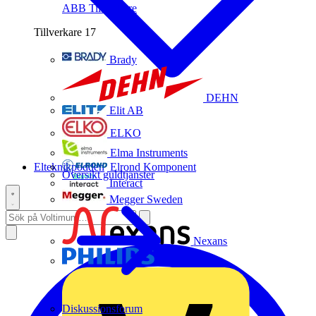
ABB
Tillverkare
Tillverkare
17
Brady
DEHN
Elit AB
ELKO
Elma Instruments
Elteknikpodden
Elrond Komponent
Översikt guldtjänster
Interact
Megger Sweden
Nexans
Philips
Diskussionsforum