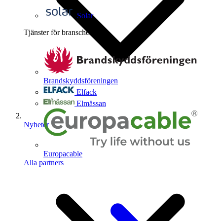
Solar
Tjänster för branschen
4
Brandskyddsföreningen
Elfack
Elmässan
Nyheter
Europacable
Alla partners