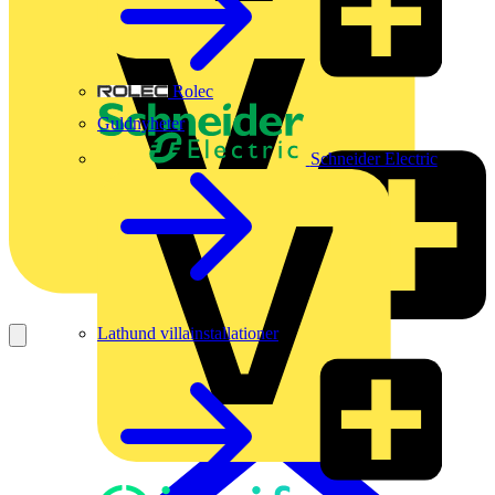
Rolec
Guldnyheter
Schneider Electric
Lathund villainstallationer