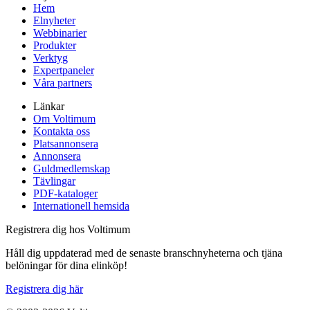
Hem
Elnyheter
Webbinarier
Produkter
Verktyg
Expertpaneler
Våra partners
Länkar
Om Voltimum
Kontakta oss
Platsannonsera
Annonsera
Guldmedlemskap
Tävlingar
PDF-kataloger
Internationell hemsida
Registrera dig hos Voltimum
Håll dig uppdaterad med de senaste branschnyheterna och tjäna
belöningar för dina elinköp!
Registrera dig här