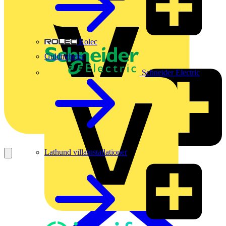
Rolec
Guldnyheter
Schneider Electric
Lathund villainstallationer