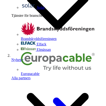
Solar
Tjänster för branschen
4
Brandskyddsföreningen
Elfack
Elmässan
Nyheter
Europacable
Alla partners