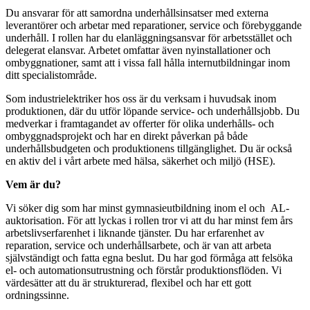
Du ansvarar för att samordna underhållsinsatser med externa
leverantörer och arbetar med reparationer, service och förebyggande
underhåll. I rollen har du elanläggningsansvar för arbetsstället och
delegerat elansvar. Arbetet omfattar även nyinstallationer och
ombyggnationer, samt att i vissa fall hålla internutbildningar inom
ditt specialistområde.
Som industrielektriker hos oss är du verksam i huvudsak inom
produktionen, där du utför löpande service- och underhållsjobb. Du
medverkar i framtagandet av offerter för olika underhålls- och
ombyggnadsprojekt och har en direkt påverkan på både
underhållsbudgeten och produktionens tillgänglighet. Du är också
en aktiv del i vårt arbete med hälsa, säkerhet och miljö (HSE).
Vem är du?
Vi söker dig som har minst gymnasieutbildning inom el och AL-
auktorisation. För att lyckas i rollen tror vi att du har minst fem års
arbetslivserfarenhet i liknande tjänster. Du har erfarenhet av
reparation, service och underhållsarbete, och är van att arbeta
självständigt och fatta egna beslut. Du har god förmåga att felsöka
el- och automationsutrustning och förstår produktionsflöden. Vi
värdesätter att du är strukturerad, flexibel och har ett gott
ordningssinne.