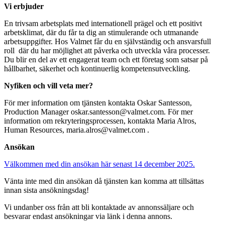
Vi erbjuder
En trivsam arbetsplats med internationell prägel och ett positivt
arbetsklimat, där du får ta dig an stimulerande och utmanande
arbetsuppgifter. Hos Valmet får du en självständig och ansvarsfull
roll där du har möjlighet att påverka och utveckla våra processer.
Du blir en del av ett engagerat team och ett företag som satsar på
hållbarhet, säkerhet och kontinuerlig kompetensutveckling.
Nyfiken och vill veta mer?
För mer information om tjänsten kontakta Oskar Santesson,
Production Manager
oskar.santesson@valmet.com
. För mer
information om rekryteringsprocessen, kontakta Maria Alros,
Human Resources,
maria.alros@valmet.com
.
Ansökan
Välkommen med din ansökan här senast 14 december 2025.
Vänta inte med din ansökan då tjänsten kan komma att tillsättas
innan sista ansökningsdag!
Vi undanber oss från att bli kontaktade av annonssäljare och
besvarar endast ansökningar via länk i denna annons.