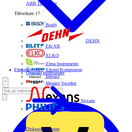
ABB
Tillverkare
Tillverkare
17
Brady
DEHN
Elit AB
ELKO
Elma Instruments
Elteknikpodden
Elrond Komponent
Översikt guldtjänster
Interact
Megger Sweden
Nexans
Philips
Diskussionsforum