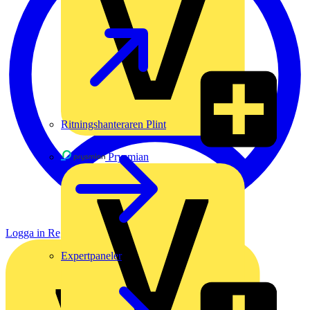
Ritningshanteraren Plint
Prysmian
Logga in
Registrera dig
Expertpaneler