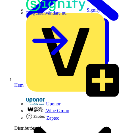
Signify
Bli guldanvändare nu
Hem
Uponor
Wibe Group
Zaptec
Distributörer
1