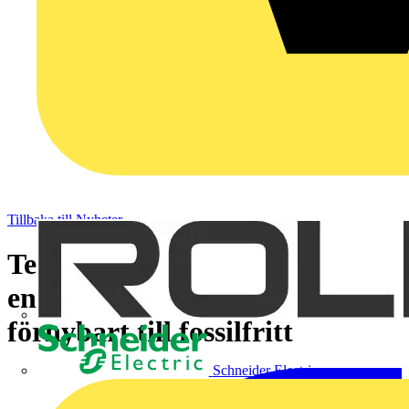
Tillbaka till Nyheter
Telge Energi breddar
energimixen – går från
förnybart till fossilfritt
Schneider Electric