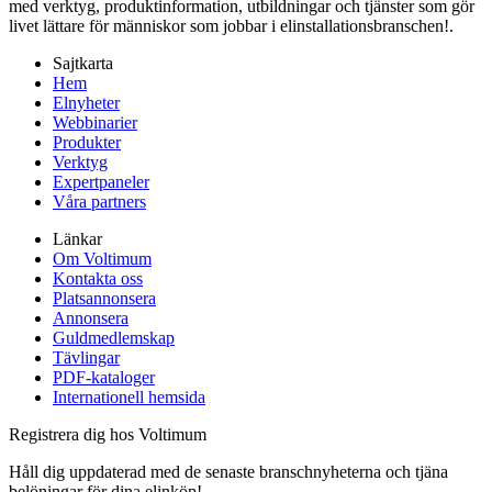
med verktyg, produktinformation, utbildningar och tjänster som gör
livet lättare för människor som jobbar i elinstallationsbranschen!.
Sajtkarta
Hem
Elnyheter
Webbinarier
Produkter
Verktyg
Expertpaneler
Våra partners
Länkar
Om Voltimum
Kontakta oss
Platsannonsera
Annonsera
Guldmedlemskap
Tävlingar
PDF-kataloger
Internationell hemsida
Registrera dig hos Voltimum
Håll dig uppdaterad med de senaste branschnyheterna och tjäna
belöningar för dina elinköp!