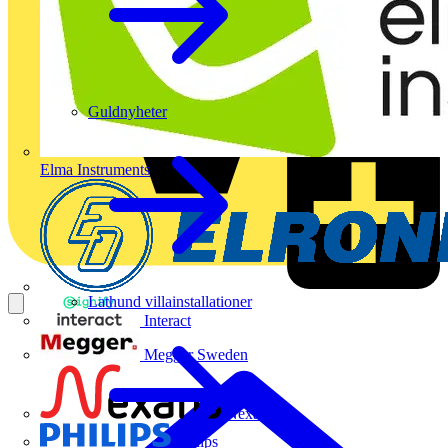
Guldnyheter
Elma Instruments
Lathund villainstallationer
Interact
Megger Sweden
Nexans
Philips