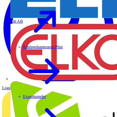
Elit AB
Ritningshanteraren Plint
Logga in
Registrera dig
Expertpaneler