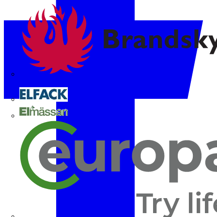
Brandskyddsföreningen
Elfack
Elmässan