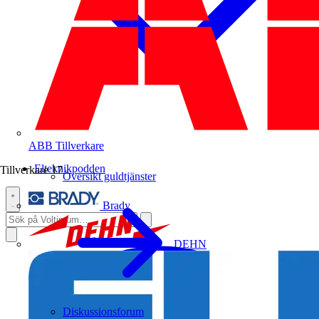
ABB
Tillverkare
Elteknikpodden
Tillverkare
17
Översikt guldtjänster
Brady
DEHN
Diskussionsforum