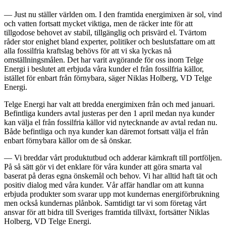
— Just nu ställer världen om. I den framtida energimixen är sol, vind
och vatten fortsatt mycket viktiga, men de räcker inte för att
tillgodose behovet av stabil, tillgänglig och prisvärd el. Tvärtom
råder stor enighet bland experter, politiker och beslutsfattare om att
alla fossilfria kraftslag behövs för att vi ska lyckas nå
omställningsmålen. Det har varit avgörande för oss inom Telge
Energi i beslutet att erbjuda våra kunder el från fossilfria källor,
istället för enbart från förnybara, säger Niklas Holberg, VD Telge
Energi.
Telge Energi har valt att bredda energimixen från och med januari.
Befintliga kunders avtal justeras per den 1 april medan nya kunder
kan välja el från fossilfria källor vid nytecknande av avtal redan nu.
Både befintliga och nya kunder kan däremot fortsatt välja el från
enbart förnybara källor om de så önskar.
— Vi breddar vårt produktutbud och adderar kärnkraft till portföljen.
På så sätt gör vi det enklare för våra kunder att göra smarta val
baserat på deras egna önskemål och behov. Vi har alltid haft tät och
positiv dialog med våra kunder. Vår affär handlar om att kunna
erbjuda produkter som svarar upp mot kundernas energiförbrukning
men också kundernas plånbok. Samtidigt tar vi som företag vårt
ansvar för att bidra till Sveriges framtida tillväxt, fortsätter Niklas
Holberg, VD Telge Energi.