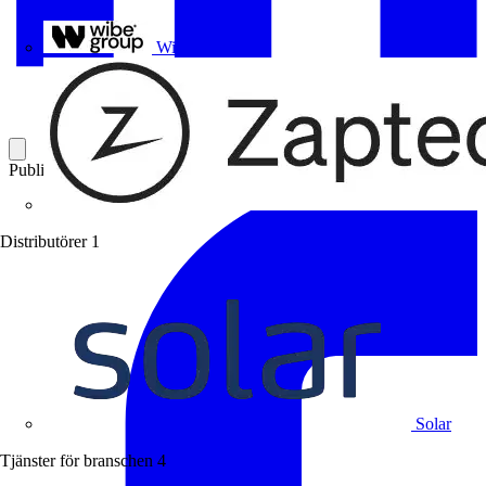
Uponor
Wibe Group
Publicerad: 6 februari 2024
Kategori: Branschnyheter
Distributörer
1
Solar
Tjänster för branschen
4