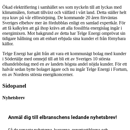
Ökad elektrifiering i samhället ses som nyckeln till att lyckas med
klimatmålen, fortsatt tillväxt och välfärd i vårt land. Detta ställer helt
nya krav på vår elförsörjning. De kommande 20 åren förväntas
Sveriges elbehov mer än fördubblas enligt en samlad expertkår. För
att få kalkylen att gå ihop krävs att alla fossilfria energislag ingår i
energimixen. Mot bakgrund av detta har Telge Energi omprövat sin
tidigare hållning om att enbart erbjuda sina kunder el från förnybara
källor.
Telge Energi har gått från att vara ett kommunägt bolag med kunder
i Södertälje med omnejd till att bli ett av Sveriges 10 största
elhandelsbolag med en av landets högsta andel nöjda kunder. För ett
halvår sedan bytte bolaget ägare och nu ingår Telge Energi i Fortum,
en av Nordens största energikoncerner.
Sidopanel
Nyhetsbrev
Anmäl dig till elbranschens ledande nyhetsbrev!
Få de senaste nyheterna, kurserna, expertartiklarna och