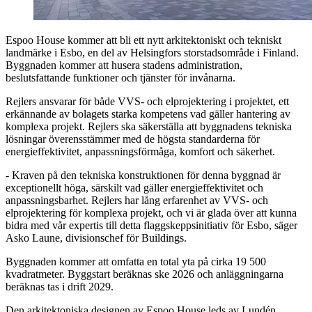
Espoo House kommer att bli ett nytt arkitektoniskt och tekniskt
landmärke i Esbo, en del av Helsingfors storstadsområde i Finland.
Byggnaden kommer att husera stadens administration,
beslutsfattande funktioner och tjänster för invånarna.
Rejlers ansvarar för både VVS- och elprojektering i projektet, ett
erkännande av bolagets starka kompetens vad gäller hantering av
komplexa projekt. Rejlers ska säkerställa att byggnadens tekniska
lösningar överensstämmer med de högsta standarderna för
energieffektivitet, anpassningsförmåga, komfort och säkerhet.
- Kraven på den tekniska konstruktionen för denna byggnad är
exceptionellt höga, särskilt vad gäller energieffektivitet och
anpassningsbarhet. Rejlers har lång erfarenhet av VVS- och
elprojektering för komplexa projekt, och vi är glada över att kunna
bidra med vår expertis till detta flaggskeppsinitiativ för Esbo, säger
Asko Laune, divisionschef för Buildings.
Byggnaden kommer att omfatta en total yta på cirka 19 500
kvadratmeter. Byggstart beräknas ske 2026 och anläggningarna
beräknas tas i drift 2029.
Den arkitektoniska designen av Espoo House leds av Lundén