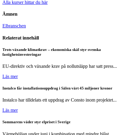
Alla kurser hittar du här
Ämnen
Elbranschen
Relaterat innehåll
Trots växande klimatkrav – ekonomiska skäl styr svenska
fastighetsinvesteringar
EU-direktiv och växande krav på nollutsläpp har satt press...
Läs mer
Instalco får installationsuppdrag i Sälen värt 45 miljoner kronor
Instalco har tilldelats ett uppdrag av Consto inom projektet...
Läs mer
Sommarens väder styr elpriset i Sverige
Värmeböljan under juni i kombination med mindre blåst,...