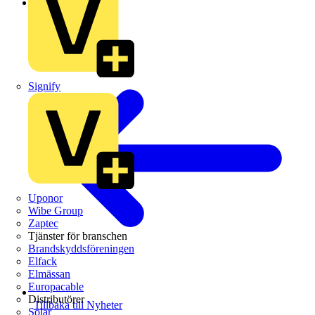
Branschnyheter
Signify
Uponor
Wibe Group
Zaptec
Tjänster för branschen
Brandskyddsföreningen
Elfack
Elmässan
Europacable
Distributörer
Tillbaka till Nyheter
Solar