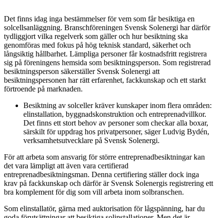
Det finns idag inga bestämmelser för vem som får besiktiga en
solcellsanläggning. Branschföreningen Svensk Solenergi har därför
tydliggjort vilka regelverk som gäller och hur besiktning ska
genomföras med fokus på hög teknisk standard, säkerhet och
långsiktig hållbarhet. Lämpliga personer får kostnadsfritt registrera
sig på föreningens hemsida som besiktningsperson. Som registrerad
besiktningsperson säkerställer Svensk Solenergi att
besiktningspersonen har rätt erfarenhet, fackkunskap och ett starkt
förtroende på marknaden.
Besiktning av solceller kräver kunskaper inom flera områden:
elinstallation, byggnadskonstruktion och entreprenadvillkor.
Det finns ett stort behov av personer som checkar alla boxar,
särskilt för uppdrag hos privatpersoner, säger Ludvig Bydén,
verksamhetsutvecklare på Svensk Solenergi.
För att arbeta som ansvarig för större entreprenadbesiktningar kan
det vara lämpligt att även vara certifierad
entreprenadbesiktningsman. Denna certifiering ställer dock inga
krav på fackkunskap och därför är Svensk Solenergis registrering ett
bra komplement för dig som vill arbeta inom solbranschen.
Som elinstallatör, gärna med auktorisation för lågspänning, har du
goda förutsättningar att besiktiga solinstallationer. Men det är