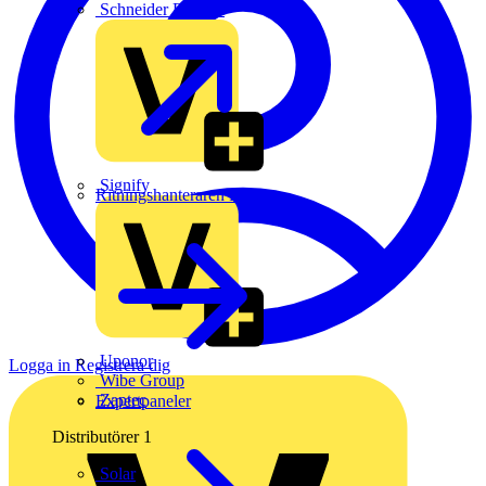
Schneider Electric
Signify
Ritningshanteraren Plint
Uponor
Logga in
Registrera dig
Wibe Group
Zaptec
Expertpaneler
Distributörer
1
Solar