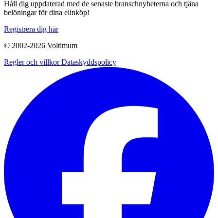
Håll dig uppdaterad med de senaste branschnyheterna och tjäna
belöningar för dina elinköp!
Registrera dig här
© 2002-
2026
Voltimum
Regler och villkor
Dataskyddspolicy