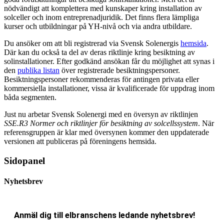
nödvändigt att komplettera med kunskaper kring installation av
solceller och inom entreprenadjuridik. Det finns flera lämpliga
kurser och utbildningar på YH-nivå och via andra utbildare.
Du ansöker om att bli registrerad via Svensk Solenergis
hemsida
.
Där kan du också ta del av deras riktlinje kring besiktning av
solinstallationer. Efter godkänd ansökan får du möjlighet att synas i
den
publika listan
över registrerade besiktningspersoner.
Besiktningspersoner rekommenderas för antingen privata eller
kommersiella installationer, vissa är kvalificerade för uppdrag inom
båda segmenten.
Just nu arbetar Svensk Solenergi med en översyn av riktlinjen
SSE.R3 Normer och riktlinjer för besiktning av solcellssystem
. När
referensgruppen är klar med översynen kommer den uppdaterade
versionen att publiceras på föreningens hemsida.
Sidopanel
Nyhetsbrev
Anmäl dig till elbranschens ledande nyhetsbrev!