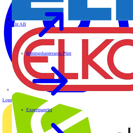
Elit AB
Ritningshanteraren Plint
Logga in
Registrera dig
Expertpaneler