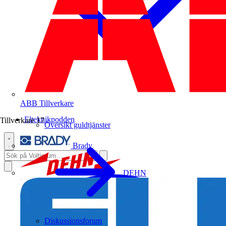
ABB
Tillverkare
Elteknikpodden
Tillverkare
17
Översikt guldtjänster
Brady
DEHN
Diskussionsforum