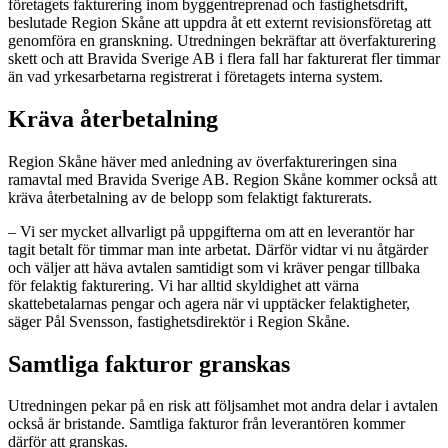
företagets fakturering inom byggentreprenad och fastighetsdrift,
beslutade Region Skåne att uppdra åt ett externt revisionsföretag att
genomföra en granskning. Utredningen bekräftar att överfakturering
skett och att Bravida Sverige AB i flera fall har fakturerat fler timmar
än vad yrkesarbetarna registrerat i företagets interna system.
Kräva återbetalning
Region Skåne häver med anledning av överfaktureringen sina
ramavtal med Bravida Sverige AB. Region Skåne kommer också att
kräva återbetalning av de belopp som felaktigt fakturerats.
– Vi ser mycket allvarligt på uppgifterna om att en leverantör har
tagit betalt för timmar man inte arbetat. Därför vidtar vi nu åtgärder
och väljer att häva avtalen samtidigt som vi kräver pengar tillbaka
för felaktig fakturering. Vi har alltid skyldighet att värna
skattebetalarnas pengar och agera när vi upptäcker felaktigheter,
säger Pål Svensson, fastighetsdirektör i Region Skåne.
Samtliga fakturor granskas
Utredningen pekar på en risk att följsamhet mot andra delar i avtalen
också är bristande. Samtliga fakturor från leverantören kommer
därför att granskas.