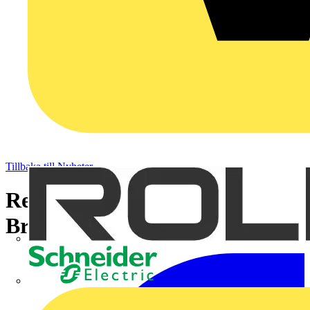
Tillbaka till Nyheter
Region Skåne häver avtal med
Bravida Sverige AB
Schneider Electric