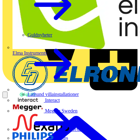
Guldnyheter
Elma Instruments
Lathund villainstallationer
Interact
Megger Sweden
Nexans
Philips