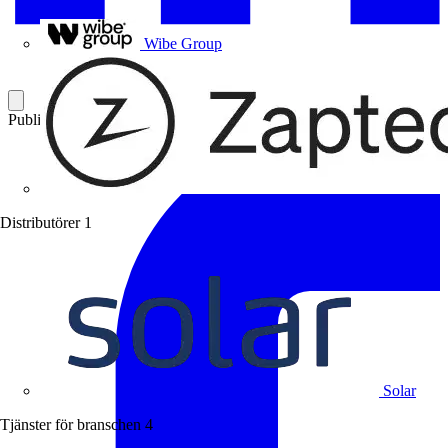
Uponor
Wibe Group
Publicerad: 16 april 2024
Kategori: Branschnyheter
Distributörer
1
Solar
Tjänster för branschen
4