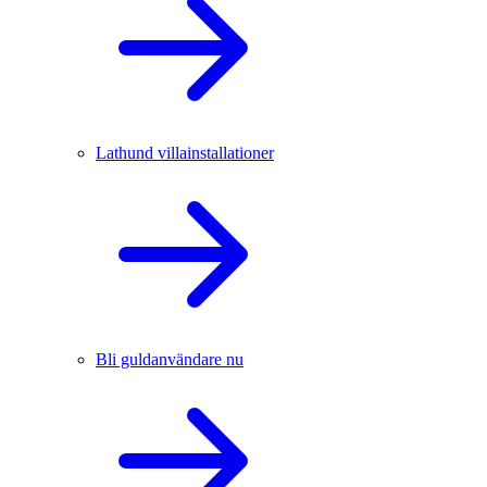
Lathund villainstallationer
Bli guldanvändare nu