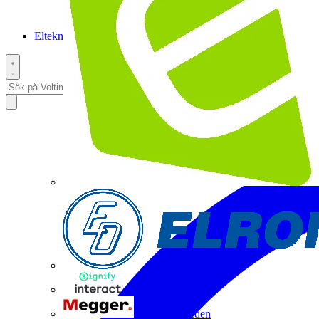
Elteknikpodden
Interact
Megger Sweden