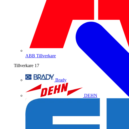
ABB
Tillverkare
Tillverkare
17
Brady
DEHN