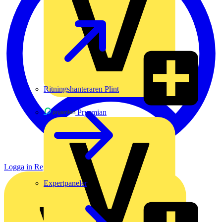
Ritningshanteraren Plint
Prysmian
Logga in
Registrera dig
Expertpaneler