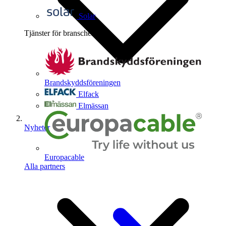
Solar
Tjänster för branschen
4
Brandskyddsföreningen
Elfack
Elmässan
Nyheter
Europacable
Alla partners