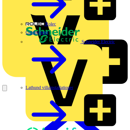
Rolec
Guldnyheter
Schneider Electric
Lathund villainstallationer