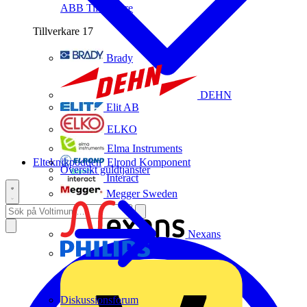
ABB
Tillverkare
Tillverkare
17
Brady
DEHN
Elit AB
ELKO
Elma Instruments
Elteknikpodden
Elrond Komponent
Översikt guldtjänster
Interact
Megger Sweden
Nexans
Philips
Diskussionsforum