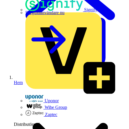
Signify
Bli guldanvändare nu
Hem
Uponor
Wibe Group
Zaptec
Distributörer
1