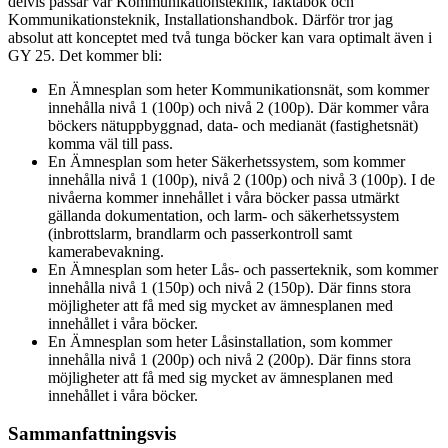
delvis passar vår Kommunikationsteknik, faktabok och
Kommunikationsteknik, Installationshandbok. Därför tror jag
absolut att konceptet med två tunga böcker kan vara optimalt även i
GY 25. Det kommer bli:
En Ämnesplan som heter Kommunikationsnät, som kommer
innehålla nivå 1 (100p) och nivå 2 (100p). Där kommer våra
böckers nätuppbyggnad, data- och medianät (fastighetsnät)
komma väl till pass.
En Ämnesplan som heter Säkerhetssystem, som kommer
innehålla nivå 1 (100p), nivå 2 (100p) och nivå 3 (100p). I de
nivåerna kommer innehållet i våra böcker passa utmärkt
gällanda dokumentation, och larm- och säkerhetssystem
(inbrottslarm, brandlarm och passerkontroll samt
kamerabevakning.
En Ämnesplan som heter Lås- och passerteknik, som kommer
innehålla nivå 1 (150p) och nivå 2 (150p). Där finns stora
möjligheter att få med sig mycket av ämnesplanen med
innehållet i våra böcker.
En Ämnesplan som heter Låsinstallation, som kommer
innehålla nivå 1 (200p) och nivå 2 (200p). Där finns stora
möjligheter att få med sig mycket av ämnesplanen med
innehållet i våra böcker.
Sammanfattningsvis