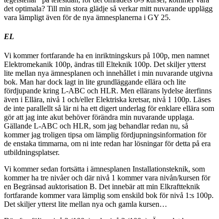
det optimala? Till min stora glädje så verkar mitt nuvarande upplägg
vara lämpligt även för de nya ämnesplanerna i GY 25.
EL
Vi kommer fortfarande ha en inriktningskurs på 100p, men namnet
Elektromekanik 100p, ändras till Elteknik 100p. Det skiljer ytterst
lite mellan nya ämnesplanen och innehållet i min nuvarande utgivna
bok. Man har dock lagt in lite grundläggande ellära och lite
fördjupande kring L-ABC och HLR. Men ellärans lydelse återfinns
även i Ellära, nivå 1 och/eller Elektriska kretsar, nivå 1 100p. Läses
de inte parallellt så lär ni ha ett digert underlag för enklare ellära som
gör att jag inte akut behöver förändra min nuvarande upplaga.
Gällande L-ABC och HLR, som jag behandlar redan nu, så
kommer jag troligen tipsa om lämplig fördjupningsinformation för
de enstaka timmarna, om ni inte redan har lösningar för detta på era
utbildningsplatser.
Vi kommer sedan fortsätta i ämnesplanen Installationsteknik, som
kommer ha tre nivåer och där nivå 1 kommer vara nivån/kursen för
en Begränsad auktorisation B. Det innebär att min Elkraftteknik
fortfarande kommer vara lämplig som enskild bok för nivå 1:s 100p.
Det skiljer ytterst lite mellan nya och gamla kursen…