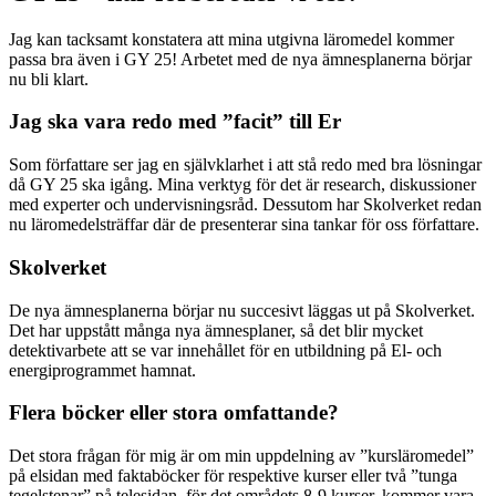
Jag kan tacksamt konstatera att mina utgivna läromedel kommer
passa bra även i GY 25! Arbetet med de nya ämnesplanerna börjar
nu bli klart.
Jag ska vara redo med ”facit” till Er
Som författare ser jag en självklarhet i att stå redo med bra lösningar
då GY 25 ska igång. Mina verktyg för det är research, diskussioner
med experter och undervisningsråd. Dessutom har Skolverket redan
nu läromedelsträffar där de presenterar sina tankar för oss författare.
Skolverket
De nya ämnesplanerna börjar nu succesivt läggas ut på Skolverket.
Det har uppstått många nya ämnesplaner, så det blir mycket
detektivarbete att se var innehållet för en utbildning på El- och
energiprogrammet hamnat.
Flera böcker eller stora omfattande?
Det stora frågan för mig är om min uppdelning av ”kursläromedel”
på elsidan med faktaböcker för respektive kurser eller två ”tunga
tegelstenar” på telesidan, för det områdets 8-9 kurser, kommer vara