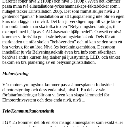
Därefter följer nivå 2 (100p) och nivå 3 (100p). Även det kommer
passa mina två elinstallations-yrkesmannaskaps-faktaböcker som i
nuläget täcker Elinstallation 200p. Det som främst skiljer nivå 2-3
gentemot ”gamla” Elinstallation är att Ljusplanering inte blir en egen
kurs utan läggs in i nivå 3. Det blir ju verkligen upp till varje lärare
hur omfattande man ska tolka texten ”Belysningsberäkningar, till
exempel med hjälp av CAD-baserade hjälpmedel”. Oavsett er nivå
kommer vi fortsätta ge ut vår belysningstekniksbok. Dels för att
marknaden utanför skolan ”behöver den” och ni kan se den som ett
bra verktyg för att lösa Nivå 3:s beräkningsambition. Dessutom
innehåller ju vår Belysningsteknik även bra info som säkerligen
behövs i andra kurser. Jag tänker på ljusstyrning, LED, och tänket
bakom en bra planering av en belysningsinstallation.
Motorstyrning
Vår motorstyrningsbok kommer passa ämnesplanen Industriell
elmotorstyrning och dess enda nivå, nivå 1. En del av våra
författarfunderingar blir om vi även kan skapa läromedel för
Elmotordrivsystem och dess enda nivå, nivå 1.
Tele/Kommunikationsteknik
I GY 25 kommer det bli en stor mängd ämnesplaner som exakt eller