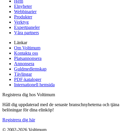
Hem
Elnyheter
Webbinarier
Produkter
Verktyg
Expertpaneler
Våra partners
Länkar
Om Voltimum
Kontakta oss
Platsannonsera
Annonsera
Guldmedlemskap
Tävlingar
PDF-kataloger
Internationell hemsida
Registrera dig hos Voltimum
Håll dig uppdaterad med de senaste branschnyheterna och tjäna
belöningar för dina elinköp!
Registrera dig här
© 2002-
2026
Voltimum