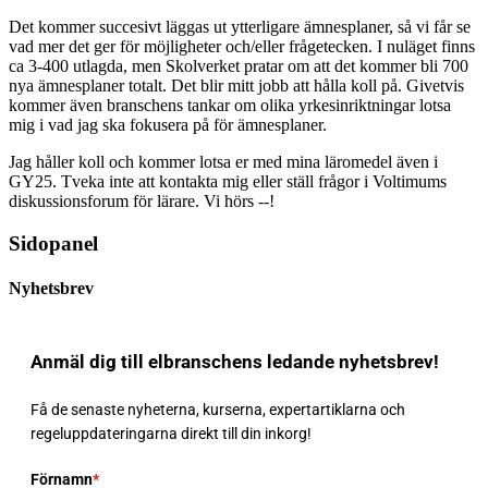
Det kommer succesivt läggas ut ytterligare ämnesplaner, så vi får se
vad mer det ger för möjligheter och/eller frågetecken. I nuläget finns
ca 3-400 utlagda, men Skolverket pratar om att det kommer bli 700
nya ämnesplaner totalt. Det blir mitt jobb att hålla koll på. Givetvis
kommer även branschens tankar om olika yrkesinriktningar lotsa
mig i vad jag ska fokusera på för ämnesplaner.
Jag håller koll och kommer lotsa er med mina läromedel även i
GY25. Tveka inte att kontakta mig eller ställ frågor i Voltimums
diskussionsforum för lärare. Vi hörs --!
Sidopanel
Nyhetsbrev
Anmäl dig till elbranschens ledande nyhetsbrev!
Få de senaste nyheterna, kurserna, expertartiklarna och
regeluppdateringarna direkt till din inkorg!
Förnamn
*