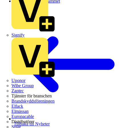
Artiklar för elprogrammet
Signify
Uponor
Wibe Group
Zaptec
Tjänster för branschen
Brandskyddsföreningen
Elfack
Elmässan
Europacable
Distributörer
Tillbaka till Nyheter
Solar