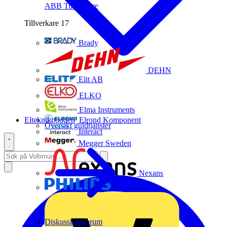
ABB
Tillverkare
Tillverkare
17
Brady
DEHN
Elit AB
ELKO
Elma Instruments
Elteknikpodden
Elrond Komponent
Översikt guldtjänster
Interact
Megger Sweden
Nexans
Philips
Diskussionsforum