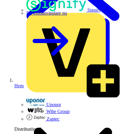
Signify
Bli guldanvändare nu
Hem
Uponor
Wibe Group
Zaptec
Distributörer
1