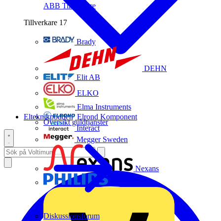
ABB
Tillverkare
Tillverkare
17
Brady
DEHN
Elit AB
ELKO
Elma Instruments
Elteknikpodden
Elrond Komponent
Översikt guldtjänster
Interact
Megger Sweden
Nexans
Philips
Diskussionsforum