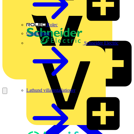
Rolec
Guldnyheter
Schneider Electric
Lathund villainstallationer