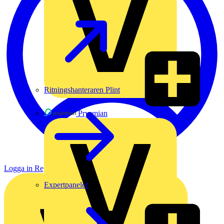
Ritningshanteraren Plint
Prysmian
Logga in
Registrera dig
Expertpaneler