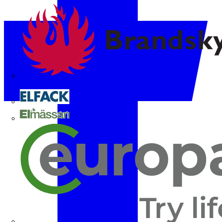
Brandskyddsföreningen
Elfack
Elmässan