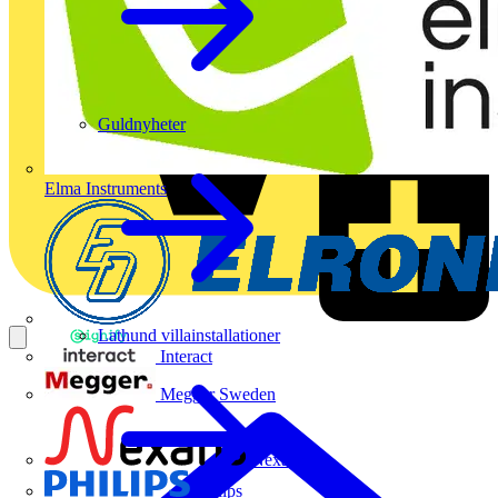
Guldnyheter
Elma Instruments
Lathund villainstallationer
Interact
Megger Sweden
Nexans
Philips