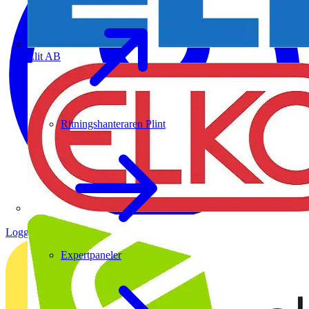
Elit AB
Ritningshanteraren Plint
Logga in
Registrera dig
Expertpaneler