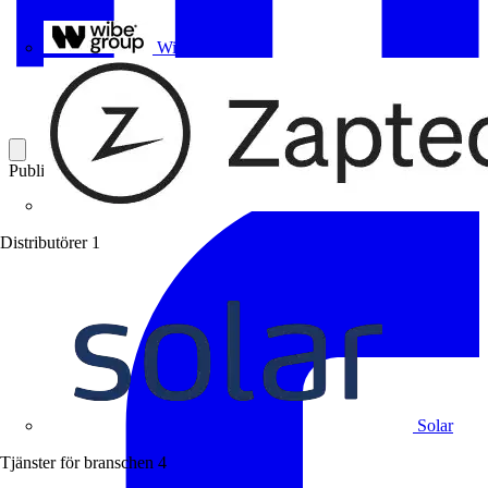
Uponor
Wibe Group
Publicerad: 2 april 2024
Kategori: Branschnyheter
Distributörer
1
Solar
Tjänster för branschen
4