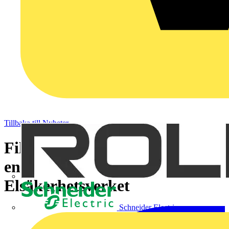
Tillbaka till Nyheter
Filmer om elsäkerhet på
engelska från
Elsäkerhetsverket
Schneider Electric