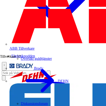
ABB
Tillverkare
Elteknikpodden
Tillverkare
17
Översikt guldtjänster
Brady
DEHN
Diskussionsforum