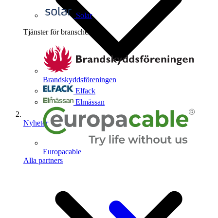
Solar
Tjänster för branschen
4
Brandskyddsföreningen
Elfack
Elmässan
Nyheter
Europacable
Alla partners