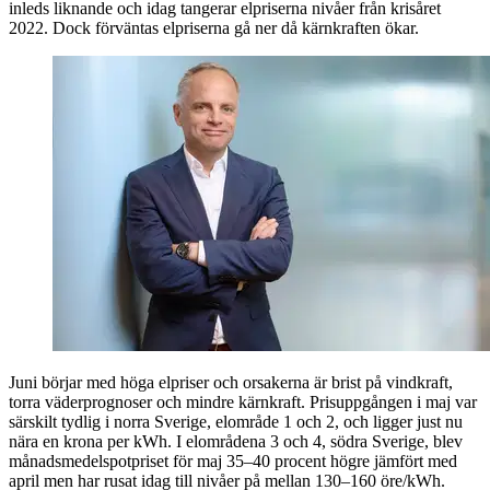
inleds liknande och idag tangerar elpriserna nivåer från krisåret
2022. Dock förväntas elpriserna gå ner då kärnkraften ökar.
Juni börjar med höga elpriser och orsakerna är brist på vindkraft,
torra väderprognoser och mindre kärnkraft. Prisuppgången i maj var
särskilt tydlig i norra Sverige, elområde 1 och 2, och ligger just nu
nära en krona per kWh. I elområdena 3 och 4, södra Sverige, blev
månadsmedelspotpriset för maj 35–40 procent högre jämfört med
april men har rusat idag till nivåer på mellan 130–160 öre/kWh.