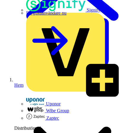
Signify
Bli guldanvändare nu
Hem
Uponor
Wibe Group
Zaptec
Distributörer
1