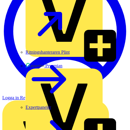
Ritningshanteraren Plint
Prysmian
Logga in
Registrera dig
Expertpaneler