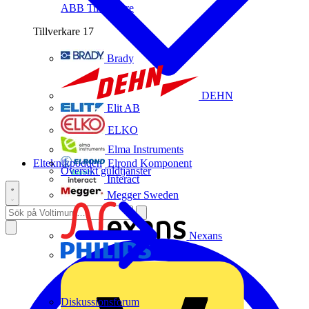
ABB
Tillverkare
Tillverkare
17
Brady
DEHN
Elit AB
ELKO
Elma Instruments
Elteknikpodden
Elrond Komponent
Översikt guldtjänster
Interact
Megger Sweden
Nexans
Philips
Diskussionsforum