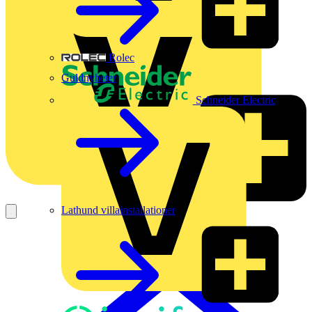
Rolec
Guldnyheter
Schneider Electric
Lathund villainstallationer