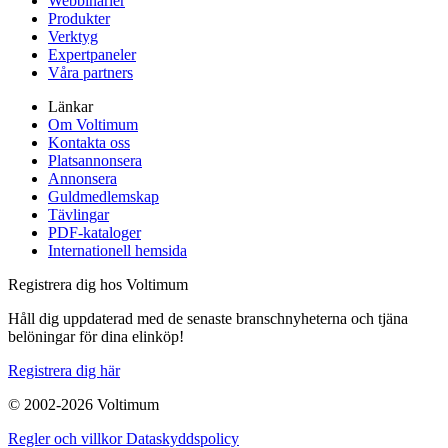
Webbinarier
Produkter
Verktyg
Expertpaneler
Våra partners
Länkar
Om Voltimum
Kontakta oss
Platsannonsera
Annonsera
Guldmedlemskap
Tävlingar
PDF-kataloger
Internationell hemsida
Registrera dig hos Voltimum
Håll dig uppdaterad med de senaste branschnyheterna och tjäna
belöningar för dina elinköp!
Registrera dig här
© 2002-
2026
Voltimum
Regler och villkor
Dataskyddspolicy