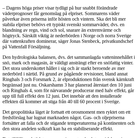
– Dagens höga priser visar tydligt på hur snabbt förändrade
väderprognoser får genomslag på elpriset. Sommarens väder
påverkar även priserna inför hösten och vintern. Ska det bli mer
stabila elpriser behövs ett typiskt svenskt sommarväder, dvs. en
blandning av regn, vind och sol, snarare än extremvärme och
högtryck. Särskilt viktig är nederbörden i Norge och norra Sverige
där vattenkraften dominerar, säger Jonas Stenbeck, privatkundschef
på Vattenfall Försäljning.
Den hydrologiska balansen, dvs. det sammanlagda vatteninnehållet i
snö, mark och magasin, är väldigt ansträngt efter en snöfattig vinter.
Det stora underskottet håller i sig och är starkt beroende av mer
nederbörd i närtid. På grund av pågående revisioner, bland annat
Ringhals 3 och Forsmark 2, är elproduktionen från svensk kärnkraft
begränsad just nu. Oskarshamn 3 har planerad återstart den 10 juni
och Ringhals 4, som för närvarande producerar med halv effekt, går
upp till full effekt den 12 juni. Det innebär att den installerade
effekten då kommer att stiga från 40 till 60 procent i Sverige.
Det geopolitiska läget är fortsatt ett orosmoment men ryktet om ett
fredsförslag har lugnat marknaden något. Gas- och oljepriserna
fortsätter att falla och de stigande temperaturerna på kontinenten och
den stora andelen solkraft kan ha en stabiliserande effekt.