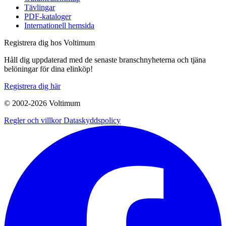
Tävlingar
PDF-kataloger
Internationell hemsida
Registrera dig hos Voltimum
Håll dig uppdaterad med de senaste branschnyheterna och tjäna
belöningar för dina elinköp!
Registrera dig här
© 2002-
2026
Voltimum
Regler och villkor
Dataskyddspolicy