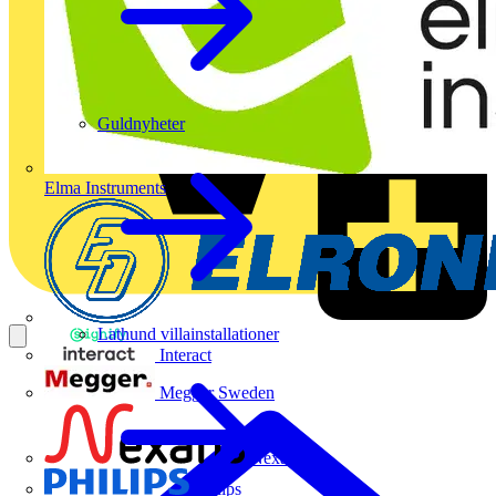
Guldnyheter
Elma Instruments
Lathund villainstallationer
Interact
Megger Sweden
Nexans
Philips