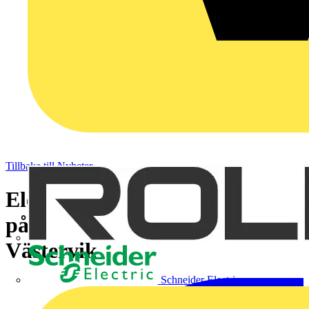
Tillbaka till Nyheter
Elektrikerna varslar om strejk
på Smart Solar Norden AB i
Västervik
Schneider Electric