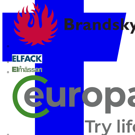
Brandskyddsföreningen
Elfack
Elmässan