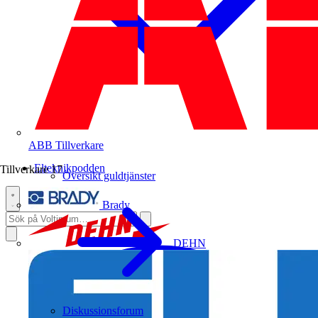
ABB
Tillverkare
Elteknikpodden
Tillverkare
17
Översikt guldtjänster
Brady
DEHN
Diskussionsforum