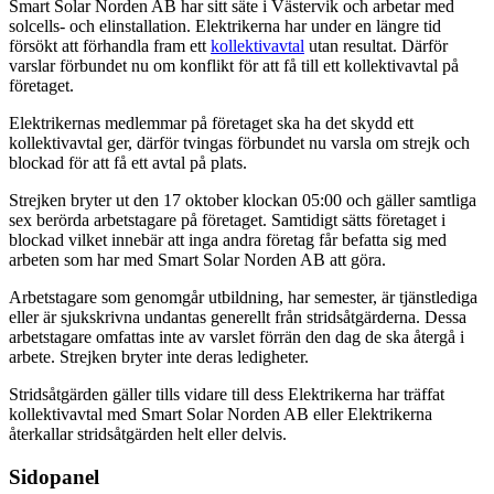
Smart Solar Norden AB har sitt säte i Västervik och arbetar med
solcells- och elinstallation. Elektrikerna har under en längre tid
försökt att förhandla fram ett
kollektivavtal
utan resultat. Därför
varslar förbundet nu om konflikt för att få till ett kollektivavtal på
företaget.
Elektrikernas medlemmar på företaget ska ha det skydd ett
kollektivavtal ger, därför tvingas förbundet nu varsla om strejk och
blockad för att få ett avtal på plats.
Strejken bryter ut den 17 oktober klockan 05:00 och gäller samtliga
sex berörda arbetstagare på företaget. Samtidigt sätts företaget i
blockad vilket innebär att inga andra företag får befatta sig med
arbeten som har med Smart Solar Norden AB att göra.
Arbetstagare som genomgår utbildning, har semester, är tjänstlediga
eller är sjukskrivna undantas generellt från stridsåtgärderna. Dessa
arbetstagare omfattas inte av varslet förrän den dag de ska återgå i
arbete. Strejken bryter inte deras ledigheter.
Stridsåtgärden gäller tills vidare till dess Elektrikerna har träffat
kollektivavtal med Smart Solar Norden AB eller Elektrikerna
återkallar stridsåtgärden helt eller delvis.
Sidopanel