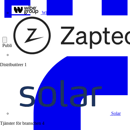
Uponor
Wibe Group
Publicerad: 6 oktober 2023
Kategori: Branschnyheter
Distributörer
1
Solar
Tjänster för branschen
4