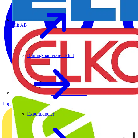
Elit AB
Ritningshanteraren Plint
Logga in
Registrera dig
Expertpaneler