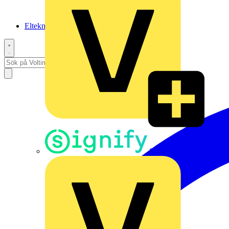
Elteknikpodden
Signify