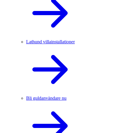
Lathund villainstallationer
Bli guldanvändare nu