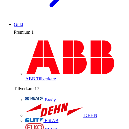
Guld
Premium
1
ABB
Tillverkare
Tillverkare
17
Brady
DEHN
Elit AB