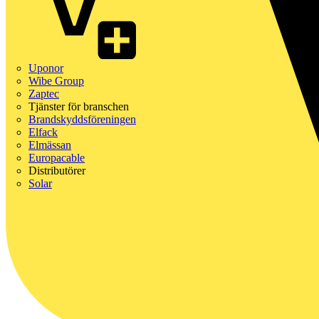
Uponor
Wibe Group
Zaptec
Tjänster för branschen
Brandskyddsföreningen
Elfack
Elmässan
Europacable
Distributörer
Solar