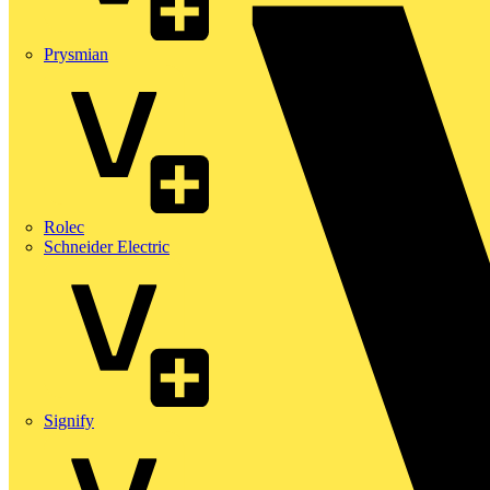
Prysmian
Rolec
Schneider Electric
Signify