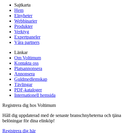
Sajtkarta
Hem
Elnyheter
Webbinarier
Produkter
Verktyg
Expertpaneler
Våra partners
Länkar
Om Voltimum
Kontakta oss
Platsannonsera
Annonsera
Guldmedlemskap
Tävlingar
PDF-kataloger
Internationell hemsida
Registrera dig hos Voltimum
Håll dig uppdaterad med de senaste branschnyheterna och tjäna
belöningar för dina elinköp!
Registrera dig här