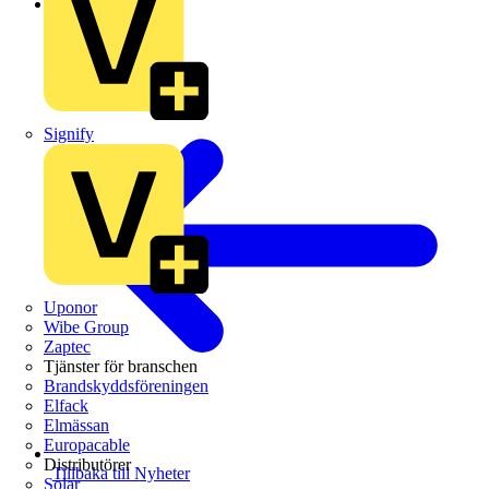
Branschnyheter
Signify
Uponor
Wibe Group
Zaptec
Tjänster för branschen
Brandskyddsföreningen
Elfack
Elmässan
Europacable
Distributörer
Tillbaka till Nyheter
Solar