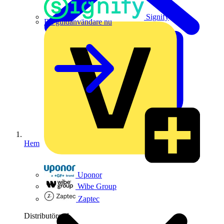
Signify
Bli guldanvändare nu
Hem
Uponor
Wibe Group
Zaptec
Distributörer
1