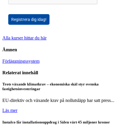
Registrera dig idag!
Alla kurser hittar du här
Ämnen
Förläggningssystem
Relaterat innehåll
Trots växande klimatkrav – ekonomiska skäl styr svenska
fastighetsinvesteringar
EU-direktiv och växande krav på nollutsläpp har satt press...
Läs mer
Instalco får installationsuppdrag i Sälen värt 45 miljoner kronor