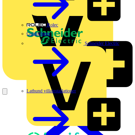
Rolec
Guldnyheter
Schneider Electric
Lathund villainstallationer