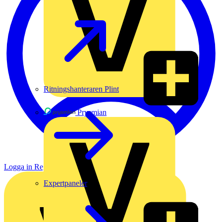
Ritningshanteraren Plint
Prysmian
Logga in
Registrera dig
Expertpaneler