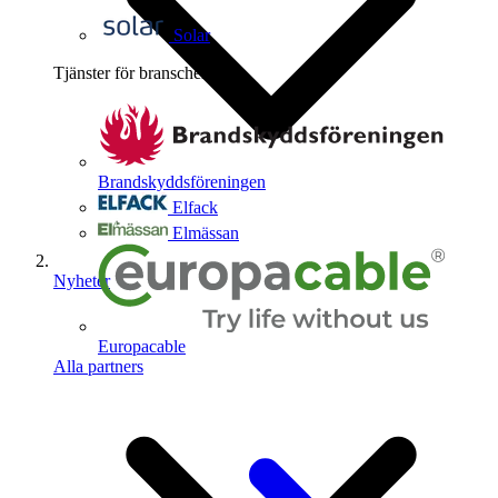
Solar
Tjänster för branschen
4
Brandskyddsföreningen
Elfack
Elmässan
Nyheter
Europacable
Alla partners