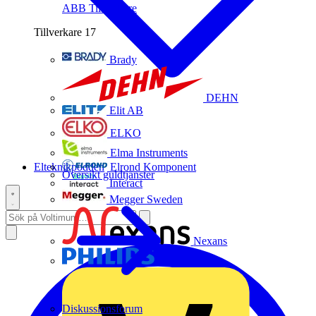
ABB
Tillverkare
Tillverkare
17
Brady
DEHN
Elit AB
ELKO
Elma Instruments
Elteknikpodden
Elrond Komponent
Översikt guldtjänster
Interact
Megger Sweden
Nexans
Philips
Diskussionsforum