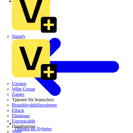
Leverantörsnyheter
Signify
Uponor
Wibe Group
Zaptec
Tjänster för branschen
Brandskyddsföreningen
Elfack
Elmässan
Europacable
Distributörer
Tillbaka till Nyheter
Solar