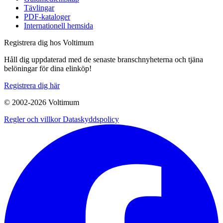
Tävlingar
PDF-kataloger
Internationell hemsida
Registrera dig hos Voltimum
Håll dig uppdaterad med de senaste branschnyheterna och tjäna
belöningar för dina elinköp!
Registrera dig här
© 2002-
2026
Voltimum
Regler och villkor
Dataskyddspolicy