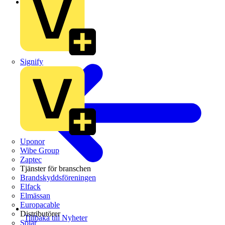
Branschnyheter
Signify
Uponor
Wibe Group
Zaptec
Tjänster för branschen
Brandskyddsföreningen
Elfack
Elmässan
Europacable
Distributörer
Tillbaka till Nyheter
Solar