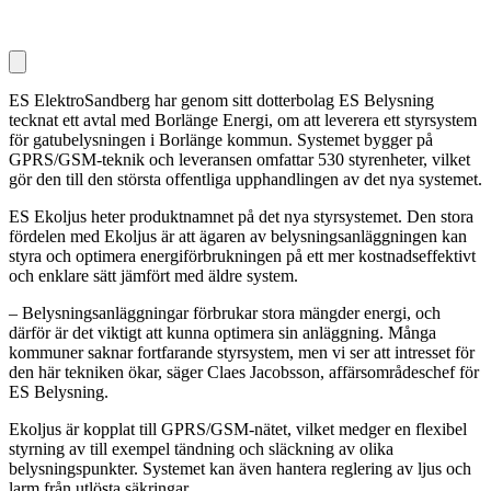
ES ElektroSandberg har genom sitt dotterbolag ES Belysning
tecknat ett avtal med Borlänge Energi, om att leverera ett styrsystem
för gatubelysningen i Borlänge kommun. Systemet bygger på
GPRS/GSM-teknik och leveransen omfattar 530 styrenheter, vilket
gör den till den största offentliga upphandlingen av det nya systemet.
ES Ekoljus heter produktnamnet på det nya styrsystemet. Den stora
fördelen med Ekoljus är att ägaren av belysningsanläggningen kan
styra och optimera energiförbrukningen på ett mer kostnadseffektivt
och enklare sätt jämfört med äldre system.
– Belysningsanläggningar förbrukar stora mängder energi, och
därför är det viktigt att kunna optimera sin anläggning. Många
kommuner saknar fortfarande styrsystem, men vi ser att intresset för
den här tekniken ökar, säger Claes Jacobsson, affärsområdeschef för
ES Belysning.
Ekoljus är kopplat till GPRS/GSM-nätet, vilket medger en flexibel
styrning av till exempel tändning och släckning av olika
belysningspunkter. Systemet kan även hantera reglering av ljus och
larm från utlösta säkringar.