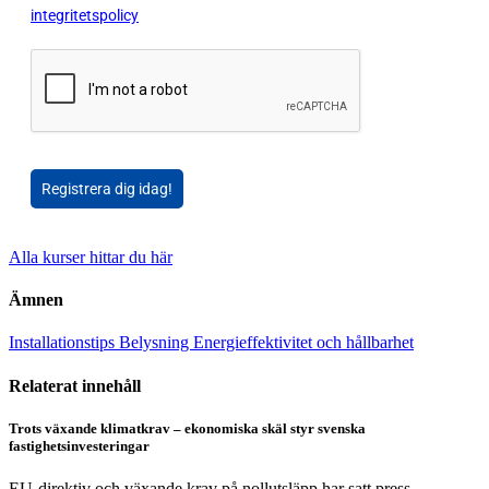
integritetspolicy
Registrera dig idag!
Alla kurser hittar du här
Ämnen
Installationstips
Belysning
Energieffektivitet och hållbarhet
Relaterat innehåll
Trots växande klimatkrav – ekonomiska skäl styr svenska
fastighetsinvesteringar
EU-direktiv och växande krav på nollutsläpp har satt press...