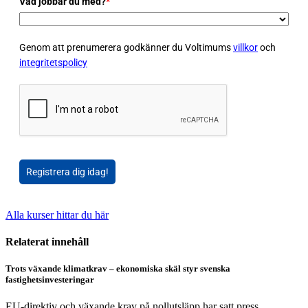
Vad jobbar du med?
*
Genom att prenumerera godkänner du Voltimums
villkor
och
integritetspolicy
Registrera dig idag!
Alla kurser hittar du här
Relaterat innehåll
Trots växande klimatkrav – ekonomiska skäl styr svenska
fastighetsinvesteringar
EU-direktiv och växande krav på nollutsläpp har satt press...