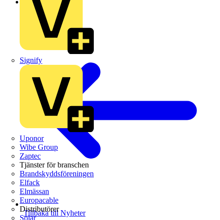
Branschnyheter
Signify
Uponor
Wibe Group
Zaptec
Tjänster för branschen
Brandskyddsföreningen
Elfack
Elmässan
Europacable
Distributörer
Tillbaka till Nyheter
Solar