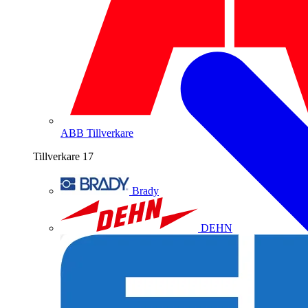
ABB
Tillverkare
Tillverkare
17
Brady
DEHN