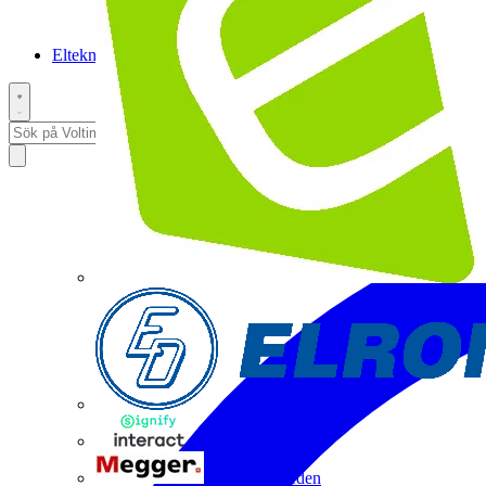
Elteknikpodden
Interact
Megger Sweden