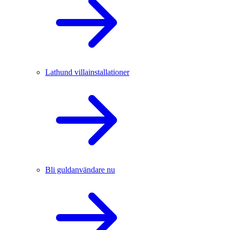
Lathund villainstallationer
Bli guldanvändare nu