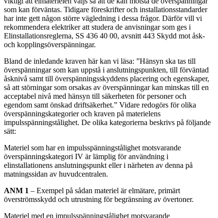
viktigt att elmaterielen väljs så att de kan motstå de överspänningar
som kan förväntas. Tidigare föreskrifter och installationsstandarder
har inte gett någon större vägledning i dessa frågor. Därför vill vi
rekommendera elektriker att studera de anvisningar som ges i
Elinstallationsreglerna, SS 436 40 00, avsnitt 443 Skydd mot åsk-
och kopplingsöverspänningar.
Bland de inledande kraven här kan vi läsa: ”Hänsyn ska tas till
överspänningar som kan uppstå i anslutningspunkten, till förväntad
åsknivå samt till överspänningsskyddens placering och egenskaper,
så att störningar som orsakas av överspänningar kan minskas till en
acceptabel nivå med hänsyn till säkerheten för personer och
egendom samt önskad driftsäkerhet.” Vidare redogörs för olika
överspänningskategorier och kraven på materielens
impulsspänningstålighet. De olika kategorierna beskrivs på följande
sätt:
Materiel som har en impulsspänningstålighet motsvarande
överspänningskategori IV är lämplig för användning i
elinstallationens anslutningspunkt eller i närheten av denna på
matningssidan av huvudcentralen.
ANM 1
– Exempel på sådan materiel är elmätare, primärt
överströmsskydd och utrustning för begränsning av övertoner.
Materiel med en impulsspänningstålighet motsvarande