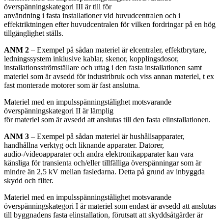
överspänningskategori III är till för
användning i fasta installationer vid huvudcentralen och i
effektriktningen efter huvudcentralen för vilken fordringar på en hög
tillgänglighet ställs.
ANM 2
– Exempel på sådan materiel är elcentraler, effektbrytare,
ledningssystem inklusive kablar, skenor, kopplingsdosor,
installationsströmställare och uttag i den fasta installationen samt
materiel som är avsedd för industribruk och viss annan materiel, t ex
fast monterade motorer som är fast anslutna.
Materiel med en impulsspänningstålighet motsvarande
överspänningskategori II är lämplig
för materiel som är avsedd att anslutas till den fasta elinstallationen.
ANM 3
– Exempel på sådan materiel är hushållsapparater,
handhållna verktyg och liknande apparater. Datorer,
audio-/videoapparater och andra elektronikapparater kan vara
känsliga för transienta och/eller tillfälliga överspänningar som är
mindre än 2,5 kV mellan fasledarna. Detta på grund av inbyggda
skydd och filter.
Materiel med en impulsspänningstålighet motsvarande
överspänningskategori I är materiel som endast är avsedd att anslutas
till byggnadens fasta elinstallation, förutsatt att skyddsåtgärder är