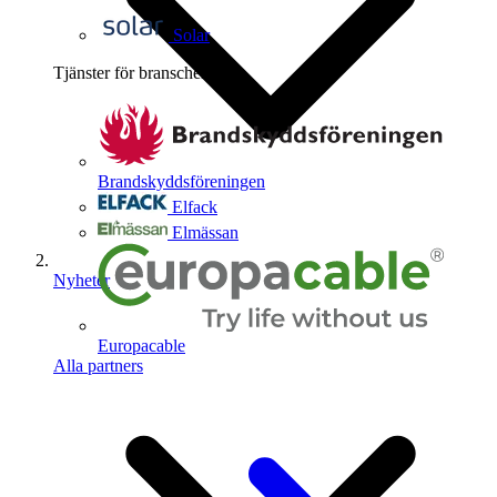
Solar
Tjänster för branschen
4
Brandskyddsföreningen
Elfack
Elmässan
Nyheter
Europacable
Alla partners