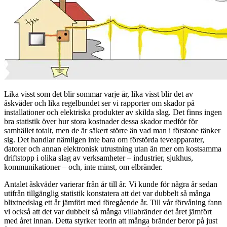
Lika visst som det blir sommar varje år, lika visst blir det av
åskväder och lika regelbundet ser vi rapporter om skador på
installationer och elektriska produkter av skilda slag. Det finns ingen
bra statistik över hur stora kostnader dessa skador medför för
samhället totalt, men de är säkert större än vad man i förstone tänker
sig. Det handlar nämligen inte bara om förstörda teveapparater,
datorer och annan elektronisk utrustning utan än mer om kostsamma
driftstopp i olika slag av verksamheter – industrier, sjukhus,
kommunikationer – och, inte minst, om elbränder.
Antalet åskväder varierar från år till år. Vi kunde för några år sedan
utifrån tillgänglig statistik konstatera att det var dubbelt så många
blixtnedslag ett år jämfört med föregående år. Till vår förvåning fann
vi också att det var dubbelt så många villabränder det året jämfört
med året innan. Detta styrker teorin att många bränder beror på just