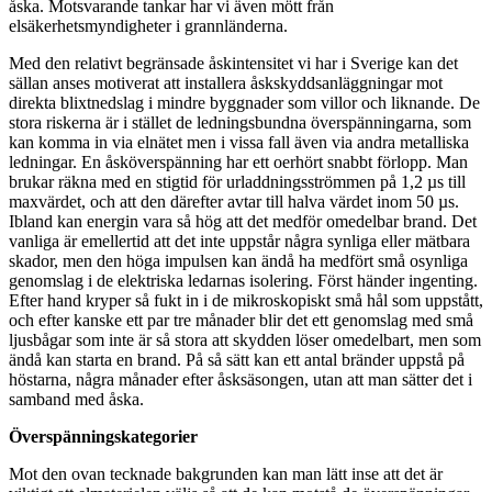
åska. Motsvarande tankar har vi även mött från
elsäkerhetsmyndigheter i grannländerna.
Med den relativt begränsade åskintensitet vi har i Sverige kan det
sällan anses motiverat att installera åskskyddsanläggningar mot
direkta blixtnedslag i mindre byggnader som villor och liknande. De
stora riskerna är i stället de ledningsbundna överspänningarna, som
kan komma in via elnätet men i vissa fall även via andra metalliska
ledningar. En åsköverspänning har ett oerhört snabbt förlopp. Man
brukar räkna med en stigtid för urladdningsströmmen på 1,2 µs till
maxvärdet, och att den därefter avtar till halva värdet inom 50 µs.
Ibland kan energin vara så hög att det medför omedelbar brand. Det
vanliga är emellertid att det inte uppstår några synliga eller mätbara
skador, men den höga impulsen kan ändå ha medfört små osynliga
genomslag i de elektriska ledarnas isolering. Först händer ingenting.
Efter hand kryper så fukt in i de mikroskopiskt små hål som uppstått,
och efter kanske ett par tre månader blir det ett genomslag med små
ljusbågar som inte är så stora att skydden löser omedelbart, men som
ändå kan starta en brand. På så sätt kan ett antal bränder uppstå på
höstarna, några månader efter åsksäsongen, utan att man sätter det i
samband med åska.
Överspänningskategorier
Mot den ovan tecknade bakgrunden kan man lätt inse att det är