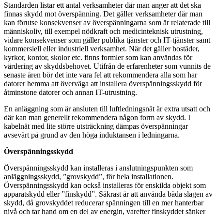
Standarden listar ett antal verksamheter där man anger att det ska
finnas skydd mot överspänning. Det gäller verksamheter där man
kan förutse konsekvenser av överspänningarna som är relaterade till
människoliv, till exempel nödkraft och medicinteknisk utrustning,
vidare konsekvenser som gäller publika tjänster och IT-tjänster samt
kommersiell eller industriell verksamhet. När det gäller bostäder,
kyrkor, kontor, skolor etc. finns formler som kan användas för
värdering av skyddsbehovet. Utifrån de erfarenheter som vunnits de
senaste åren bör det inte vara fel att rekommendera alla som har
datorer hemma att överväga att installera överspänningsskydd för
åtminstone datorer och annan IT-utrustning.
En anläggning som är ansluten till luftledningsnät är extra utsatt och
där kan man generellt rekommendera någon form av skydd. I
kabelnät med lite större utsträckning dämpas överspänningar
avsevärt på grund av den höga induktansen i ledningarna.
Överspänningsskydd
Överspänningsskydd kan installeras i anslutningspunkten som
anläggningsskydd, ”grovskydd”, för hela installationen.
Överspänningsskydd kan också installeras för enskilda objekt som
apparatskydd eller ”finskydd”. Säkrast är att använda båda slagen av
skydd, då grovskyddet reducerar spänningen till en mer hanterbar
nivå och tar hand om en del av energin, varefter finskyddet sänker