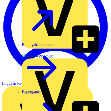
Ritningshanteraren Plint
Prysmian
Logga in
Registrera dig
Expertpaneler