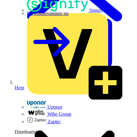
Signify
Bli guldanvändare nu
Hem
Uponor
Wibe Group
Zaptec
Distributörer
1