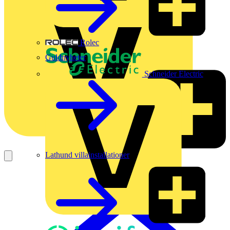
Rolec
Guldnyheter
Schneider Electric
Lathund villainstallationer