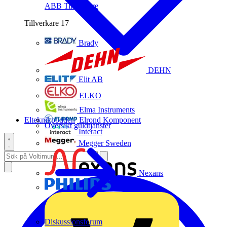
ABB
Tillverkare
Tillverkare
17
Brady
DEHN
Elit AB
ELKO
Elma Instruments
Elteknikpodden
Elrond Komponent
Översikt guldtjänster
Interact
Megger Sweden
Nexans
Philips
Diskussionsforum