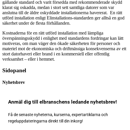
gällande standard och varit försedda med rekommenderade skydd
klarat sig oskadda, medan i stort sett samtliga datorer som var
anslutna till de äldre oskyddade installationerna havererat. En rätt
utförd installation enligt Elinstallations-standarden ger alltså en god
säkerhet under de flesta förhållanden.
Kostnaderna för en rätt utförd installation med lämpliga
överspänningsskydd i enlighet med standardens fordringar kan lätt
motiveras, om man väger den ökade säkerheten för personer och
materiel mot de ekonomiska och driftmässiga konsekvenserna av ett
stort datorhaveri eller brand i en kommersiell eller offentlig
verksamhet – eller i hemmet.
Sidopanel
Nyhetsbrev
Anmäl dig till elbranschens ledande nyhetsbrev!
Få de senaste nyheterna, kurserna, expertartiklarna och
regeluppdateringarna direkt till din inkorg!