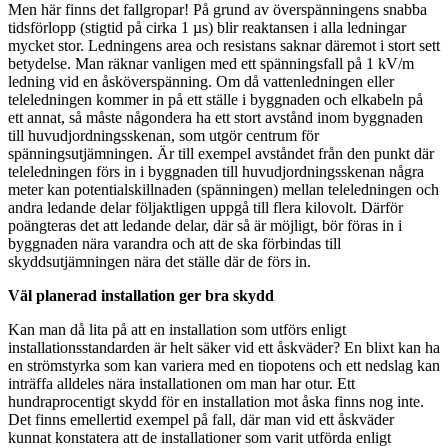
Men här finns det fallgropar! På grund av överspänningens snabba
tidsförlopp (stigtid på cirka 1 µs) blir reaktansen i alla ledningar
mycket stor. Ledningens area och resistans saknar däremot i stort sett
betydelse. Man räknar vanligen med ett spänningsfall på 1 kV/m
ledning vid en åsköverspänning. Om då vattenledningen eller
teleledningen kommer in på ett ställe i byggnaden och elkabeln på
ett annat, så måste någondera ha ett stort avstånd inom byggnaden
till huvudjordningsskenan, som utgör centrum för
spänningsutjämningen. Är till exempel avståndet från den punkt där
teleledningen förs in i byggnaden till huvudjordningsskenan några
meter kan potentialskillnaden (spänningen) mellan teleledningen och
andra ledande delar följaktligen uppgå till flera kilovolt. Därför
poängteras det att ledande delar, där så är möjligt, bör föras in i
byggnaden nära varandra och att de ska förbindas till
skyddsutjämningen nära det ställe där de förs in.
Väl planerad installation ger bra skydd
Kan man då lita på att en installation som utförs enligt
installationsstandarden är helt säker vid ett åskväder? En blixt kan ha
en strömstyrka som kan variera med en tiopotens och ett nedslag kan
inträffa alldeles nära installationen om man har otur. Ett
hundraprocentigt skydd för en installation mot åska finns nog inte.
Det finns emellertid exempel på fall, där man vid ett åskväder
kunnat konstatera att de installationer som varit utförda enligt