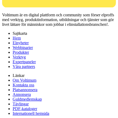
Voltimum är en digital plattform och community som förser elproffs
med verktyg, produktinformation, utbildningar och tjänster som gör
livet lättare för människor som jobbar i elinstallationsbranschen!.
Sajtkarta
Hem
Elnyheter
Webbinarier
Produkter
Verktyg
Expertpaneler
Våra partners
Länkar
Om Voltimum
Kontakta oss
Platsannonsera
Annonsera
Guldmedlemskap
Tävlingar
PDF-kataloger
Internationell hemsida