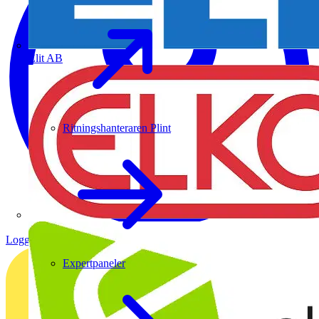
Elit AB
Ritningshanteraren Plint
Logga in
Registrera dig
Expertpaneler