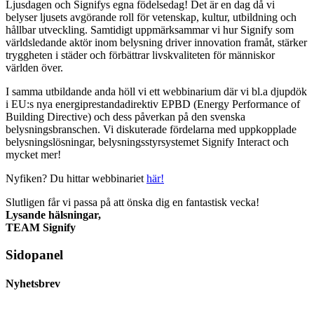
Ljusdagen och Signifys egna födelsedag! Det är en dag då vi
belyser ljusets avgörande roll för vetenskap, kultur, utbildning och
hållbar utveckling. Samtidigt uppmärksammar vi hur Signify som
världsledande aktör inom belysning driver innovation framåt, stärker
tryggheten i städer och förbättrar livskvaliteten för människor
världen över.
I samma utbildande anda höll vi ett webbinarium där vi bl.a djupdök
i EU:s nya energiprestandadirektiv EPBD (Energy Performance of
Building Directive) och dess påverkan på den svenska
belysningsbranschen. Vi diskuterade fördelarna med uppkopplade
belysningslösningar, belysningsstyrsystemet Signify Interact och
mycket mer!
Nyfiken? Du hittar webbinariet
här!
Slutligen får vi passa på att önska dig en fantastisk vecka!
Lysande hälsningar,
TEAM Signify
Sidopanel
Nyhetsbrev