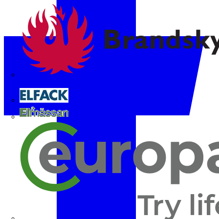
Brandskyddsföreningen
Elfack
Elmässan