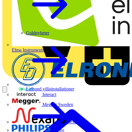
Guldnyheter
Elma Instruments
Lathund villainstallationer
Interact
Megger Sweden
Nexans
Philips