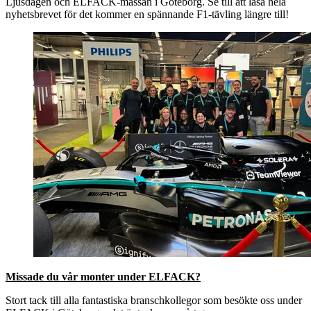
Ljusdagen och ELFACK-mässan i Göteborg. Se till att läsa hela
nyhetsbrevet för det kommer en spännande F1-tävling längre till!
Missade du vår monter under ELFACK?
Stort tack till alla fantastiska branschkollegor som besökte oss under