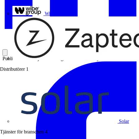
Uponor
Wibe Group
Publicerad: 20 maj 2025
Kategori: Leverantörsnyheter
Distributörer
1
Solar
Tjänster för branschen
4