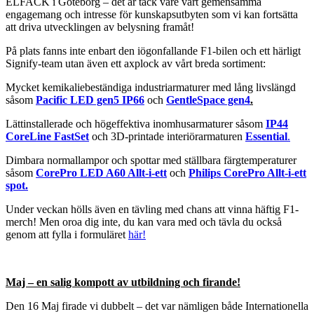
ELFACK i Göteborg – det är tack vare vårt gemensamma
engagemang och intresse för kunskapsutbyten som vi kan fortsätta
att driva utvecklingen av belysning framåt!
På plats fanns inte enbart den iögonfallande F1-bilen och ett härligt
Signify-team utan även ett axplock av vårt breda sortiment:
Mycket kemikaliebeständiga industriarmaturer med lång livslängd
såsom
Pacific LED gen5 IP66
och
GentleSpace gen4
.
Lättinstallerade och högeffektiva inomhusarmaturer såsom
IP44
CoreLine FastSet
och 3D-printade interiörarmaturen
Essential
.
Dimbara normallampor och spottar med ställbara färgtemperaturer
såsom
CorePro LED A60 Allt-i-ett
och
Philips
CorePro Allt-i-ett
spot.
Under veckan hölls även en tävling med chans att vinna häftig F1-
merch! Men oroa dig inte, du kan vara med och tävla du också
genom att fylla i formuläret
här!
Maj – en salig kompott av utbildning och firande!
Den 16 Maj firade vi dubbelt – det var nämligen både Internationella