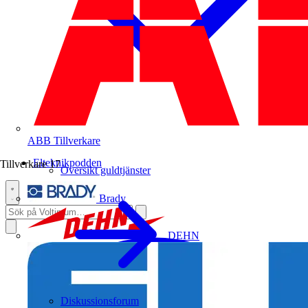
ABB
Tillverkare
Elteknikpodden
Tillverkare
17
Översikt guldtjänster
Brady
DEHN
Diskussionsforum