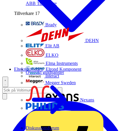
ABB
Tillverkare
Tillverkare
17
Brady
DEHN
Elit AB
ELKO
Elma Instruments
Elteknikpodden
Elrond Komponent
Översikt guldtjänster
Interact
Megger Sweden
Nexans
Philips
Diskussionsforum