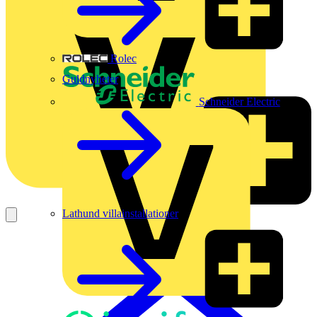
Rolec
Guldnyheter
Schneider Electric
Lathund villainstallationer