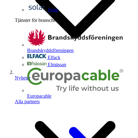
Solar
Tjänster för branschen
4
Brandskyddsföreningen
Elfack
Elmässan
Nyheter
Europacable
Alla partners