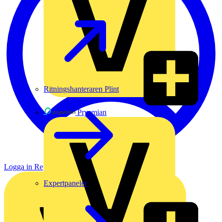
Ritningshanteraren Plint
Prysmian
Logga in
Registrera dig
Expertpaneler