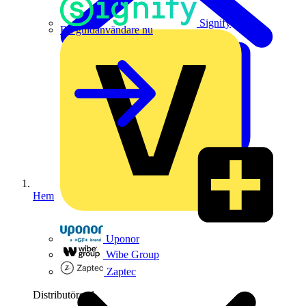
Signify
Bli guldanvändare nu
Hem
Uponor
Wibe Group
Zaptec
Distributörer
1