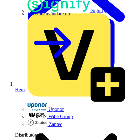
Signify
Bli guldanvändare nu
Hem
Uponor
Wibe Group
Zaptec
Distributörer
1