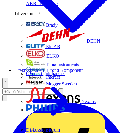
ABB
Tillverkare
Tillverkare
17
Brady
DEHN
Elit AB
ELKO
Elma Instruments
Elteknikpodden
Elrond Komponent
Översikt guldtjänster
Interact
Megger Sweden
Nexans
Philips
Diskussionsforum