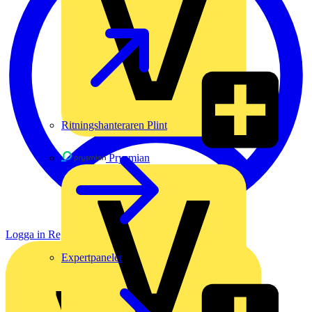
Ritningshanteraren Plint
Prysmian
Logga in
Registrera dig
Expertpaneler