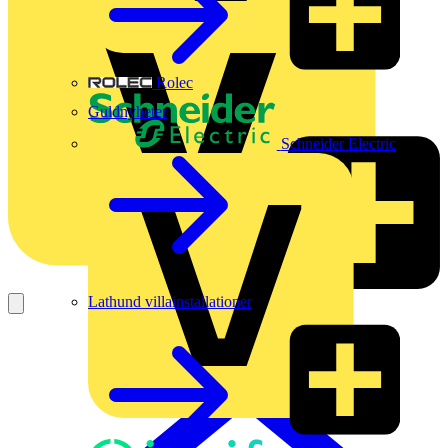
Rolec
Guldnyheter
Schneider Electric
Lathund villainstallationer