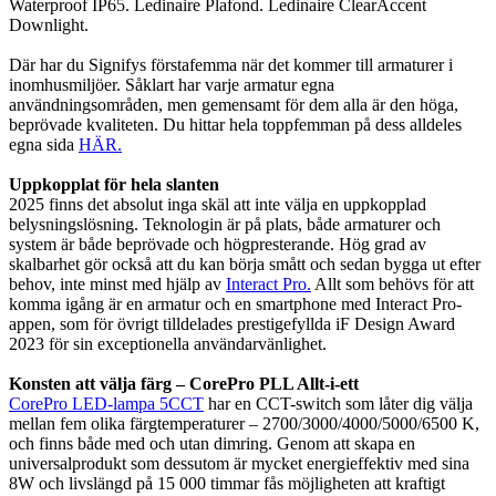
Waterproof IP65. Ledinaire Plafond. Ledinaire ClearAccent
Downlight.
Där har du Signifys förstafemma när det kommer till armaturer i
inomhusmiljöer. Såklart har varje armatur egna
användningsområden, men gemensamt för dem alla är den höga,
beprövade kvaliteten. Du hittar hela toppfemman på dess alldeles
egna sida
HÄR.
Uppkopplat för hela slanten
2025 finns det absolut inga skäl att inte välja en uppkopplad
belysningslösning. Teknologin är på plats, både armaturer och
system är både beprövade och högpresterande. Hög grad av
skalbarhet gör också att du kan börja smått och sedan bygga ut efter
behov, inte minst med hjälp av
Interact Pro.
Allt som behövs för att
komma igång är en armatur och en smartphone med Interact Pro-
appen, som för övrigt tilldelades prestigefyllda iF Design Award
2023 för sin exceptionella användarvänlighet.
Konsten att välja färg – CorePro PLL Allt-i-ett
CorePro LED-lampa 5CCT
har en CCT-switch som låter dig välja
mellan fem olika färgtemperaturer – 2700/3000/4000/5000/6500 K,
och finns både med och utan dimring. Genom att skapa en
universalprodukt som dessutom är mycket energieffektiv med sina
8W och livslängd på 15 000 timmar fås möjligheten att kraftigt