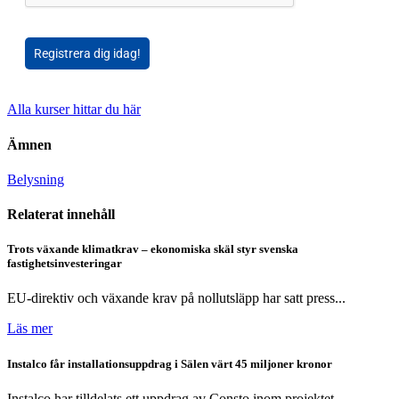
Registrera dig idag!
Alla kurser hittar du här
Ämnen
Belysning
Relaterat innehåll
Trots växande klimatkrav – ekonomiska skäl styr svenska
fastighetsinvesteringar
EU-direktiv och växande krav på nollutsläpp har satt press...
Läs mer
Instalco får installationsuppdrag i Sälen värt 45 miljoner kronor
Instalco har tilldelats ett uppdrag av Consto inom projektet...