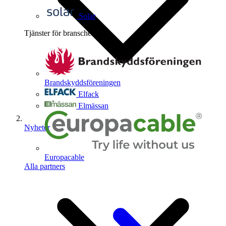
Solar
Tjänster för branschen
4
Brandskyddsföreningen
Elfack
Elmässan
Nyheter
Europacable
Alla partners