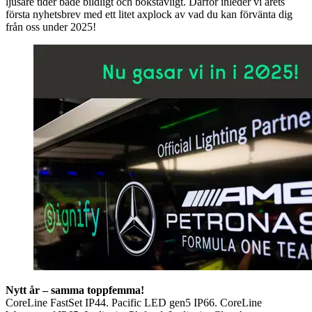
ljusare tider både bildligt och bokstavligt. Därför inleder vi årets
första nyhetsbrev med ett litet axplock av vad du kan förvänta dig
från oss under 2025!
Nytt år – samma toppfemma!
CoreLine FastSet IP44. Pacific LED gen5 IP66. CoreLine