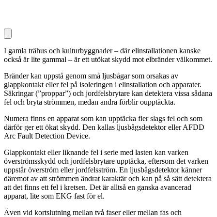
I gamla trähus och kulturbyggnader – där elinstallationen kanske
också är lite gammal – är ett utökat skydd mot elbränder välkommet.
Bränder kan uppstå genom små ljusbågar som orsakas av
glappkontakt eller fel på isoleringen i elinstallation och apparater.
Säkringar (”proppar”) och jordfelsbrytare kan detektera vissa sådana
fel och bryta strömmen, medan andra förblir oupptäckta.
Numera finns en apparat som kan upptäcka fler slags fel och som
därför ger ett ökat skydd. Den kallas ljusbågsdetektor eller AFDD
Arc Fault Detection Device.
Glappkontakt eller liknande fel i serie med lasten kan varken
överströmsskydd och jordfelsbrytare upptäcka, eftersom det varken
uppstår överström eller jordfelsström. En ljusbågsdetektor känner
däremot av att strömmen ändrat karaktär och kan på så sätt detektera
att det finns ett fel i kretsen. Det är alltså en ganska avancerad
apparat, lite som EKG fast för el.
Även vid kortslutning mellan två faser eller mellan fas och