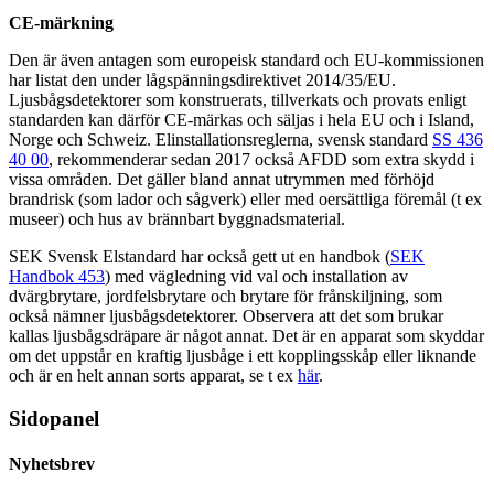
CE-märkning
Den är även antagen som europeisk standard och EU-kommissionen
har listat den under lågspänningsdirektivet 2014/35/EU.
Ljusbågsdetektorer som konstruerats, tillverkats och provats enligt
standarden kan därför CE-märkas och säljas i hela EU och i Island,
Norge och Schweiz. Elinstallationsreglerna, svensk standard
SS 436
40 00
, rekommenderar sedan 2017 också AFDD som extra skydd i
vissa områden. Det gäller bland annat utrymmen med förhöjd
brandrisk (som lador och sågverk) eller med oersättliga föremål (t ex
museer) och hus av brännbart byggnadsmaterial.
SEK Svensk Elstandard har också gett ut en handbok (
SEK
Handbok 453
) med vägledning vid val och installation av
dvärgbrytare, jordfelsbrytare och brytare för frånskiljning, som
också nämner ljusbågsdetektorer. Observera att det som brukar
kallas ljusbågsdräpare är något annat. Det är en apparat som skyddar
om det uppstår en kraftig ljusbåge i ett kopplingsskåp eller liknande
och är en helt annan sorts apparat, se t ex
här
.
Sidopanel
Nyhetsbrev