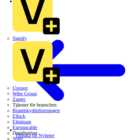
Branschnyheter
Signify
Uponor
Wibe Group
Zaptec
Tjänster för branschen
Brandskyddsföreningen
Elfack
Elmässan
Europacable
Distributörer
Tillbaka till Nyheter
Solar