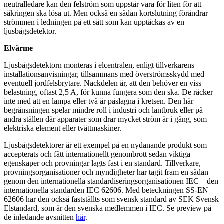
neutralledare kan den felström som uppstår vara för liten för att
säkringen ska lösa ut. Men också en sådan kortslutning förändrar
strömmen i ledningen på ett sätt som kan upptäckas av en
ljusbågsdetektor.
Elvärme
Ljusbågsdetektorn monteras i elcentralen, enligt tillverkarens
installationsanvisningar, tillsammans med överströmsskydd med
eventuell jordfelsbrytare. Nackdelen är, att den behöver en viss
belastning, oftast 2,5 A, för kunna fungera som den ska. De räcker
inte med att en lampa eller två är påslagna i kretsen. Den här
begränsningen spelar mindre roll i industri och lantbruk eller på
andra ställen där apparater som drar mycket ström är i gång, som
elektriska element eller tvättmaskiner.
Ljusbågsdetektorer är ett exempel på en nydanande produkt som
accepterats och fått internationellt genombrott sedan viktiga
egenskaper och provningar lagts fast i en standard. Tillverkare,
provningsorganisationer och myndigheter har tagit fram en sådan
genom den internationella standardiseringsorganisationen IEC – den
internationella standarden IEC 62606. Med beteckningen SS-EN
62606 har den också fastställts som svensk standard av SEK Svensk
Elstandard, som är den svenska medlemmen i IEC. Se preview på
de inledande avsnitten
här
.