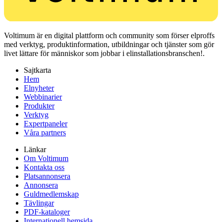
Voltimum är en digital plattform och community som förser elproffs
med verktyg, produktinformation, utbildningar och tjänster som gör
livet lättare för människor som jobbar i elinstallationsbranschen!.
Sajtkarta
Hem
Elnyheter
Webbinarier
Produkter
Verktyg
Expertpaneler
Våra partners
Länkar
Om Voltimum
Kontakta oss
Platsannonsera
Annonsera
Guldmedlemskap
Tävlingar
PDF-kataloger
Internationell hemsida