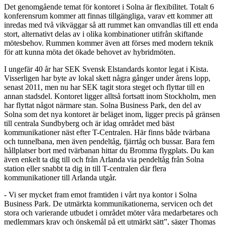
Det genomgående temat för kontoret i Solna är flexibilitet. Totalt 6
konferensrum kommer att finnas tillgängliga, varav ett kommer att
inredas med två vikväggar så att rummet kan omvandlas till ett enda
stort, alternativt delas av i olika kombinationer utifrån skiftande
mötesbehov. Rummen kommer även att förses med modern teknik
för att kunna möta det ökade behovet av hybridmöten.
I ungefär 40 år har SEK Svensk Elstandards kontor legat i Kista.
Visserligen har byte av lokal skett några gånger under årens lopp,
senast 2011, men nu har SEK tagit stora steget och flyttar till en
annan stadsdel. Kontoret ligger alltså fortsatt inom Stockholm, men
har flyttat något närmare stan. Solna Business Park, den del av
Solna som det nya kontoret är beläget inom, ligger precis på gränsen
till centrala Sundbyberg och är idag området med bäst
kommunikationer näst efter T-Centralen. Här finns både tvärbana
och tunnelbana, men även pendeltåg, fjärrtåg och bussar. Bara fem
hållplatser bort med tvärbanan hittar du Bromma flygplats. Du kan
även enkelt ta dig till och från Arlanda via pendeltåg från Solna
station eller snabbt ta dig in till T-centralen där flera
kommunikationer till Arlanda utgår.
- Vi ser mycket fram emot framtiden i vårt nya kontor i Solna
Business Park. De utmärkta kommunikationerna, servicen och det
stora och varierande utbudet i området möter våra medarbetares och
medlemmars krav och önskemål på ett utmärkt sätt”, säger Thomas