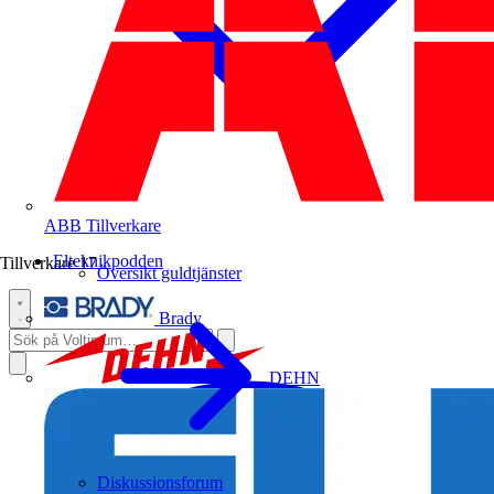
ABB
Tillverkare
Elteknikpodden
Tillverkare
17
Översikt guldtjänster
Brady
DEHN
Diskussionsforum