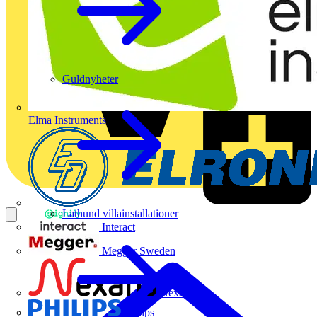
Guldnyheter
Elma Instruments
Lathund villainstallationer
Interact
Megger Sweden
Nexans
Philips