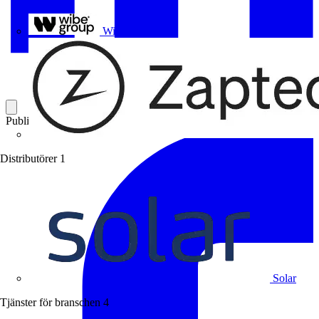
Uponor
Wibe Group
Publicerad: 19 augusti 2024
Kategori: Branschnyheter
Distributörer
1
Solar
Tjänster för branschen
4