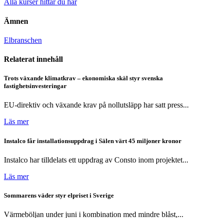
Alla kurser hittar du här
Ämnen
Elbranschen
Relaterat innehåll
Trots växande klimatkrav – ekonomiska skäl styr svenska
fastighetsinvesteringar
EU-direktiv och växande krav på nollutsläpp har satt press...
Läs mer
Instalco får installationsuppdrag i Sälen värt 45 miljoner kronor
Instalco har tilldelats ett uppdrag av Consto inom projektet...
Läs mer
Sommarens väder styr elpriset i Sverige
Värmeböljan under juni i kombination med mindre blåst,...