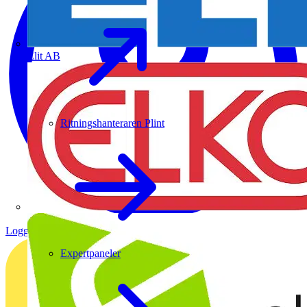
Elit AB
Ritningshanteraren Plint
Logga in
Registrera dig
Expertpaneler