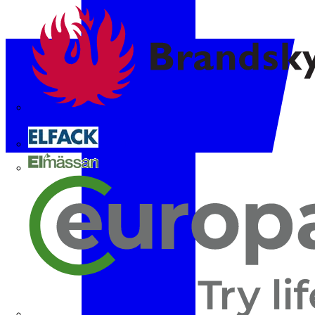
Brandskyddsföreningen
Elfack
Elmässan