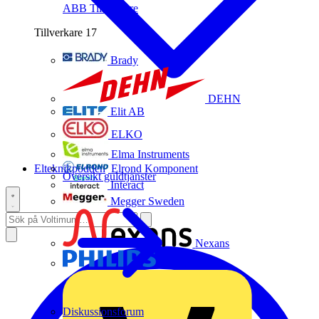
ABB
Tillverkare
Tillverkare
17
Brady
DEHN
Elit AB
ELKO
Elma Instruments
Elteknikpodden
Elrond Komponent
Översikt guldtjänster
Interact
Megger Sweden
Nexans
Philips
Diskussionsforum