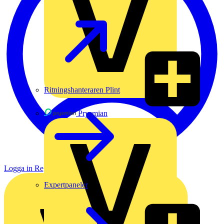
Ritningshanteraren Plint
Prysmian
Logga in
Registrera dig
Expertpaneler