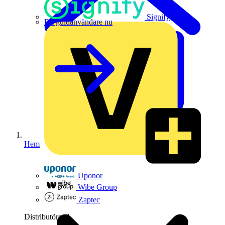
Signify
Bli guldanvändare nu
Hem
Uponor
Wibe Group
Zaptec
Distributörer
1