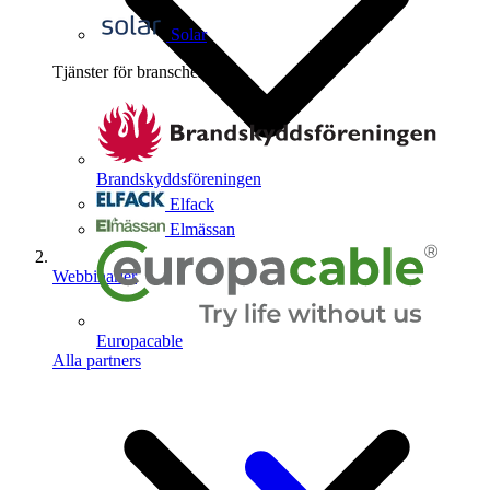
Solar
Tjänster för branschen
4
Brandskyddsföreningen
Elfack
Elmässan
Webbinarier
Europacable
Alla partners