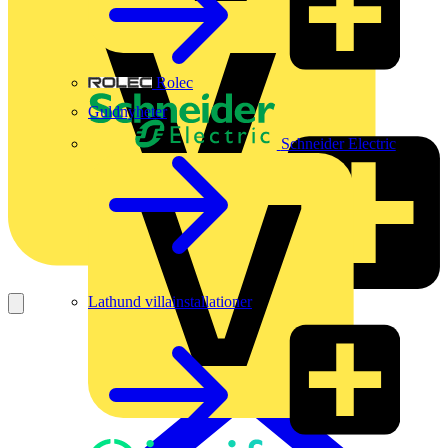
Rolec
Guldnyheter
Schneider Electric
Lathund villainstallationer