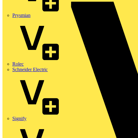
Prysmian
Rolec
Schneider Electric
Signify