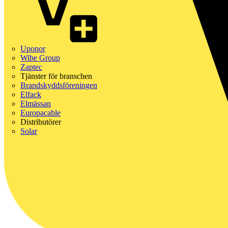
Uponor
Wibe Group
Zaptec
Tjänster för branschen
Brandskyddsföreningen
Elfack
Elmässan
Europacable
Distributörer
Solar