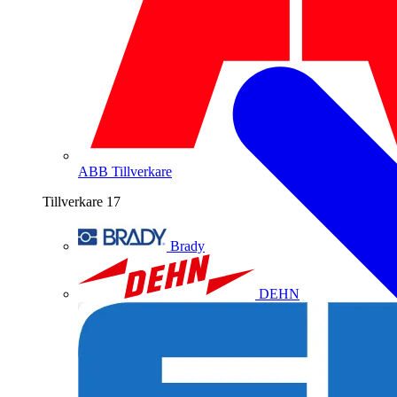
ABB
Tillverkare
Tillverkare
17
Brady
DEHN