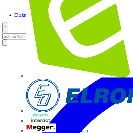
Elteknikpodden
Interact
Megger Sweden