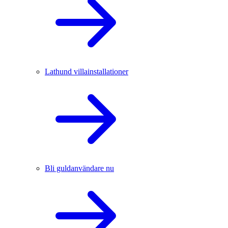
Lathund villainstallationer
Bli guldanvändare nu