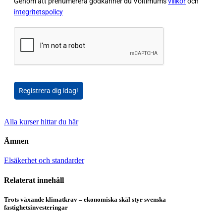
Genom att prenumerera godkänner du Voltimums
villkor
och
integritetspolicy
Registrera dig idag!
Alla kurser hittar du här
Ämnen
Elsäkerhet och standarder
Relaterat innehåll
Trots växande klimatkrav – ekonomiska skäl styr svenska
fastighetsinvesteringar