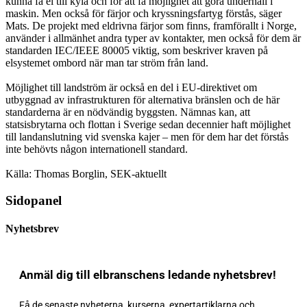
kunna få el till kyla och för att få möjlighet att göra underhåll i
maskin. Men också för färjor och kryssningsfartyg förstås, säger
Mats. De projekt med eldrivna färjor som finns, framförallt i Norge,
använder i allmänhet andra typer av kontakter, men också för dem är
standarden IEC/IEEE 80005 viktig, som beskriver kraven på
elsystemet ombord när man tar ström från land.
Möjlighet till landström är också en del i EU-direktivet om
utbyggnad av infrastrukturen för alternativa bränslen och de här
standarderna är en nödvändig byggsten. Nämnas kan, att
statsisbrytarna och flottan i Sverige sedan decennier haft möjlighet
till landanslutning vid svenska kajer – men för dem har det förstås
inte behövts någon internationell standard.
Källa: Thomas Borglin, SEK-aktuellt
Sidopanel
Nyhetsbrev
Anmäl dig till elbranschens ledande nyhetsbrev!
Få de senaste nyheterna, kurserna, expertartiklarna och