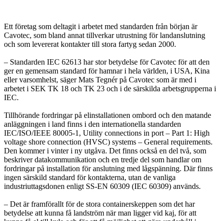
Ett företag som deltagit i arbetet med standarden från början är
Cavotec, som bland annat tillverkar utrustning för landanslutning
och som levererat kontakter till stora fartyg sedan 2000.
– Standarden IEC 62613 har stor betydelse för Cavotec för att den
ger en gemensam standard för hamnar i hela världen, i USA, Kina
eller varsomhelst, säger Mats Tegnér på Cavotec som är med i
arbetet i SEK TK 18 och TK 23 och i de särskilda arbetsgrupperna i
IEC.
Tillhörande fordringar på elinstallationen ombord och den matande
anläggningen i land finns i den internationella standarden
IEC/ISO/IEEE 80005-1, Utility connections in port – Part 1: High
voltage shore connection (HVSC) systems – General requirements.
Den kommer i vinter i ny utgåva. Det finns också en del två, som
beskriver datakommunikation och en tredje del som handlar om
fordringar på installation för anslutning med lågspänning. Där finns
ingen särskild standard för kontakterna, utan de vanliga
industriuttagsdonen enligt SS-EN 60309 (IEC 60309) används.
– Det är framförallt för de stora containerskeppen som det har
betydelse att kunna få landström när man ligger vid kaj, för att