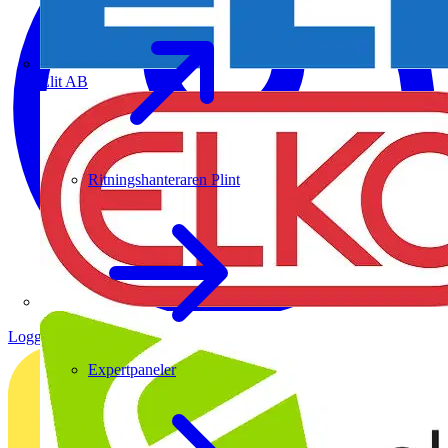
Elit AB
Ritningshanteraren Plint
Logga in
Registrera dig
Expertpaneler