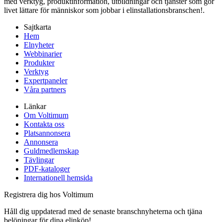
med verktyg, produktinformation, utbildningar och tjänster som gör
livet lättare för människor som jobbar i elinstallationsbranschen!.
Sajtkarta
Hem
Elnyheter
Webbinarier
Produkter
Verktyg
Expertpaneler
Våra partners
Länkar
Om Voltimum
Kontakta oss
Platsannonsera
Annonsera
Guldmedlemskap
Tävlingar
PDF-kataloger
Internationell hemsida
Registrera dig hos Voltimum
Håll dig uppdaterad med de senaste branschnyheterna och tjäna
belöningar för dina elinköp!