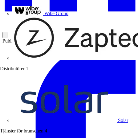
Uponor
Wibe Group
Publicerad: 7 januari 2019
Kategori: Branschnyheter
Distributörer
1
Solar
Tjänster för branschen
4