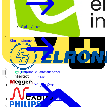
Guldnyheter
Elma Instruments
Lathund villainstallationer
Interact
Megger Sweden
Nexans
Philips