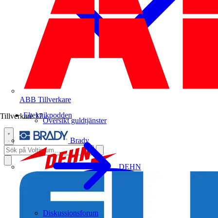
ABB
Tillverkare
Elteknikpodden
Tillverkare
17
Översikt guldtjänster
Brady
DEHN
Diskussionsforum