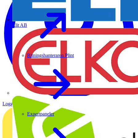
Elit AB
Ritningshanteraren Plint
Logga in
Registrera dig
Expertpaneler