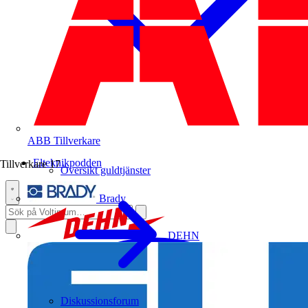
ABB
Tillverkare
Elteknikpodden
Tillverkare
17
Översikt guldtjänster
Brady
DEHN
Diskussionsforum