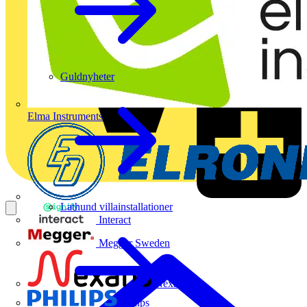
Guldnyheter
Elma Instruments
Lathund villainstallationer
Interact
Megger Sweden
Nexans
Philips