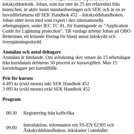
åskskyddsteknik. Johan, som har mer än 25 års erfarenhet från
branschen, är aktiv inom standardiseringen och SEK och är en av
huvudförfattarna till SEK Handbok 452 – åskskyddshandboken.
Johan sitter även med som expert i den internationella
arbetsgruppen, under IEC TC 81, för framtagande av "Application
Guide for Lightning protection". Till vardags arbetar Johan på OBO
Betterman, ett ledande företag för bland annat åskskydd och
överspänningsskydd.
Anmälan och antal deltagare
Anmälan är bindande. Om avbokning sker senare än 15 arbetsdagar
från kursdatum debiteras 50 procent av kursavgiften. Max 15
kursdeltagare per kurstillfälle.
Pris för kursen
4 495 kr (exkl moms) inkl SEK Handbok 452
3 995 kr (exkl moms) exkl SEK Handbok 452
Program
08:30
Registrering från kaffe/fika
Introduktion, information om SS-EN 62305 och
09:00
Åskskyddshandboken, åskskador i samhället