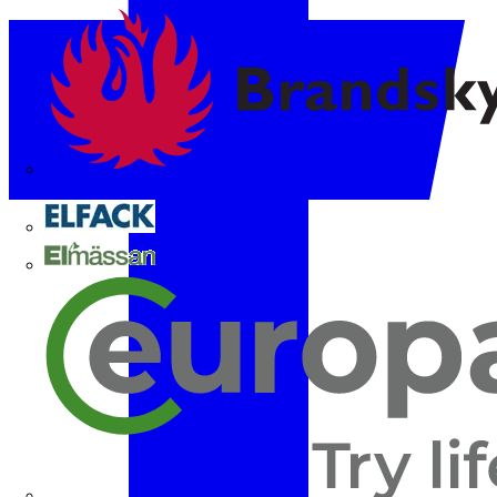
Brandskyddsföreningen
Elfack
Elmässan