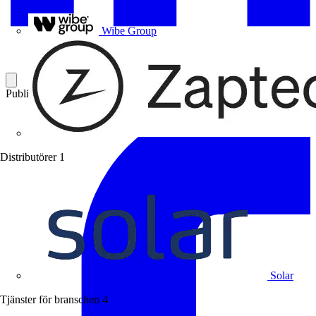
Uponor
Wibe Group
Publicerad: 22 januari 2019
Kategori: Leverantörsnyheter
Distributörer
1
Solar
Tjänster för branschen
4