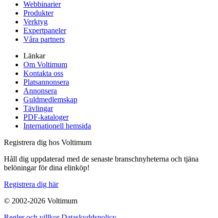
Webbinarier
Produkter
Verktyg
Expertpaneler
Våra partners
Länkar
Om Voltimum
Kontakta oss
Platsannonsera
Annonsera
Guldmedlemskap
Tävlingar
PDF-kataloger
Internationell hemsida
Registrera dig hos Voltimum
Håll dig uppdaterad med de senaste branschnyheterna och tjäna
belöningar för dina elinköp!
Registrera dig här
© 2002-
2026
Voltimum
Regler och villkor
Dataskyddspolicy