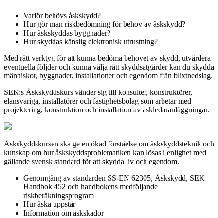
Varför behövs åskskydd?
Hur gör man riskbedömning för behov av åskskydd?
Hur åskskyddas byggnader?
Hur skyddas känslig elektronisk utrustning?
Med rätt verktyg för att kunna bedöma behovet av skydd, utvärdera
eventuella följder och kunna välja rätt skyddsåtgärder kan du skydda
människor, byggnader, installationer och egendom från blixtnedslag.
SEK:s Åskskyddskurs vänder sig till konsulter, konstruktörer,
elansvariga, installatörer och fastighetsbolag som arbetar med
projektering, konstruktion och installation av åskledaranläggningar.
Åskskyddskursen ska ge en ökad förståelse om åskskyddsteknik och
kunskap om hur åskskyddsproblematiken kan lösas i enlighet med
gällande svensk standard för att skydda liv och egendom.
Genomgång av standarden SS-EN 62305, Åskskydd, SEK
Handbok 452 och handbokens medföljande
riskberäkningsprogram
Hur åska uppstår
Information om åskskador