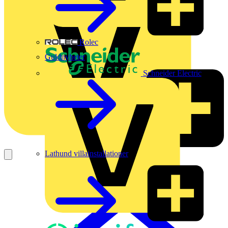
Rolec
Guldnyheter
Schneider Electric
Lathund villainstallationer