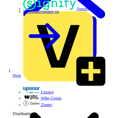
Signify
Bli guldanvändare nu
Hem
Uponor
Wibe Group
Zaptec
Distributörer
1