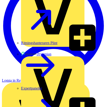
Ritningshanteraren Plint
Prysmian
Logga in
Registrera dig
Expertpaneler