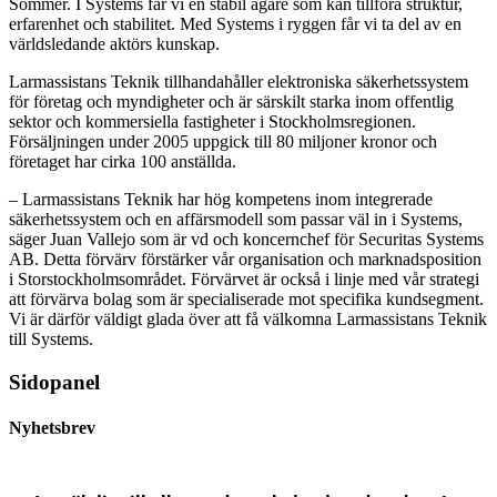
Sommer. I Systems får vi en stabil ägare som kan tillföra struktur,
erfarenhet och stabilitet. Med Systems i ryggen får vi ta del av en
världsledande aktörs kunskap.
Larmassistans Teknik tillhandahåller elektroniska säkerhetssystem
för företag och myndigheter och är särskilt starka inom offentlig
sektor och kommersiella fastigheter i Stockholmsregionen.
Försäljningen under 2005 uppgick till 80 miljoner kronor och
företaget har cirka 100 anställda.
– Larmassistans Teknik har hög kompetens inom integrerade
säkerhetssystem och en affärsmodell som passar väl in i Systems,
säger Juan Vallejo som är vd och koncernchef för Securitas Systems
AB. Detta förvärv förstärker vår organisation och marknadsposition
i Storstockholmsområdet. Förvärvet är också i linje med vår strategi
att förvärva bolag som är specialiserade mot specifika kundsegment.
Vi är därför väldigt glada över att få välkomna Larmassistans Teknik
till Systems.
Sidopanel
Nyhetsbrev