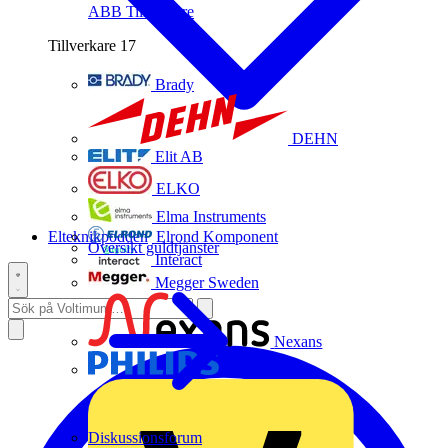
ABB
Tillverkare
Tillverkare
17
Brady
DEHN
Elit AB
ELKO
Elma Instruments
Elteknikpodden
Elrond Komponent
Översikt guldtjänster
Interact
Megger Sweden
Nexans
Philips
Diskussionsforum