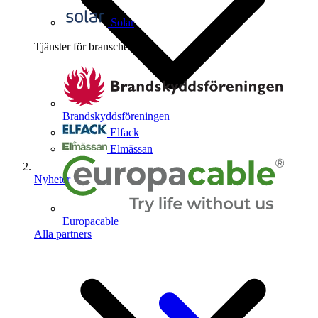
Solar
Tjänster för branschen
4
Brandskyddsföreningen
Elfack
Elmässan
Nyheter
Europacable
Alla partners