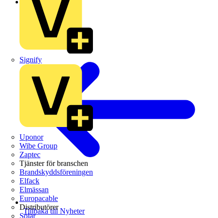
Video
Signify
Uponor
Wibe Group
Zaptec
Tjänster för branschen
Brandskyddsföreningen
Elfack
Elmässan
Europacable
Distributörer
Tillbaka till Nyheter
Solar