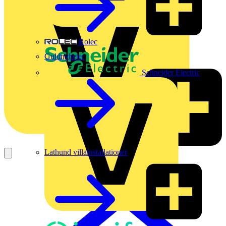
Rolec
Guldnyheter
Schneider Electric
Lathund villainstallationer