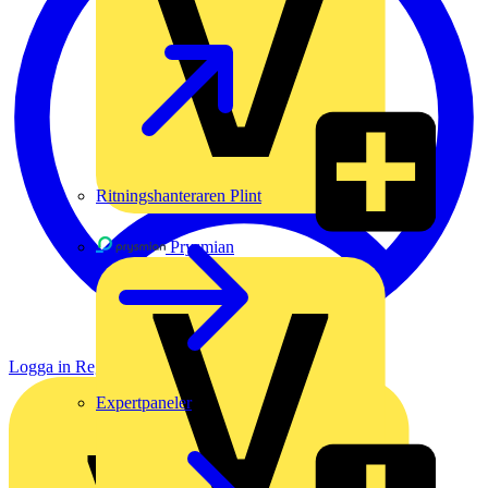
Ritningshanteraren Plint
Prysmian
Logga in
Registrera dig
Expertpaneler