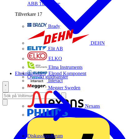
ABB
Tillverkare
Tillverkare
17
Brady
DEHN
Elit AB
ELKO
Elma Instruments
Elteknikpodden
Elrond Komponent
Översikt guldtjänster
Interact
Megger Sweden
Nexans
Philips
Diskussionsforum