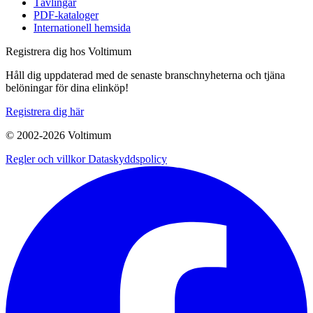
Tävlingar
PDF-kataloger
Internationell hemsida
Registrera dig hos Voltimum
Håll dig uppdaterad med de senaste branschnyheterna och tjäna
belöningar för dina elinköp!
Registrera dig här
© 2002-
2026
Voltimum
Regler och villkor
Dataskyddspolicy