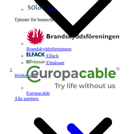
Solar
Tjänster för branschen
4
Brandskyddsföreningen
Elfack
Elmässan
Webbinarier
Europacable
Alla partners