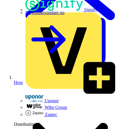
Signify
Bli guldanvändare nu
Hem
Uponor
Wibe Group
Zaptec
Distributörer
1