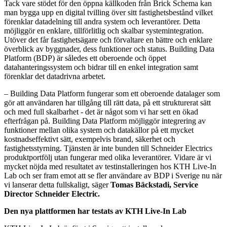
Tack vare stödet för den öppna källkoden från Brick Schema kan
man bygga upp en digital tvilling över sitt fastighetsbestånd vilket
förenklar datadelning till andra system och leverantörer. Detta
möjliggör en enklare, tillförlitlig och skalbar systemintegration.
Utöver det får fastighetsägare och förvaltare en bättre och enklare
överblick av byggnader, dess funktioner och status. Building Data
Platform (BDP) är således ett oberoende och öppet
datahanteringssystem och bidrar till en enkel integration samt
förenklar det datadrivna arbetet.
– Building Data Platform fungerar som ett oberoende datalager som
gör att användaren har tillgång till rätt data, på ett strukturerat sätt
och med full skalbarhet - det är något som vi har sett en ökad
efterfrågan på. Building Data Platform möjliggör integrering av
funktioner mellan olika system och datakällor på ett mycket
kostnadseffektivt sätt, exempelvis brand, säkerhet och
fastighetsstyrning. Tjänsten är inte bunden till Schneider Electrics
produktportfölj utan fungerar med olika leverantörer. Vidare är vi
mycket nöjda med resultatet av testinstalleringen hos KTH Live-In
Lab och ser fram emot att se fler användare av BDP i Sverige nu när
vi lanserar detta fullskaligt, säger
Tomas Bäckstadi, Service
Director Schneider Electric.
Den nya plattformen har testats av KTH Live-In Lab