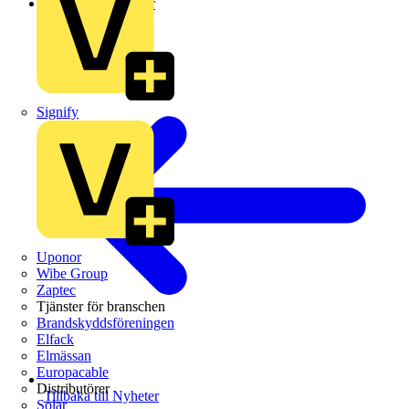
Leverantörsnyheter
Signify
Uponor
Wibe Group
Zaptec
Tjänster för branschen
Brandskyddsföreningen
Elfack
Elmässan
Europacable
Distributörer
Tillbaka till Nyheter
Solar