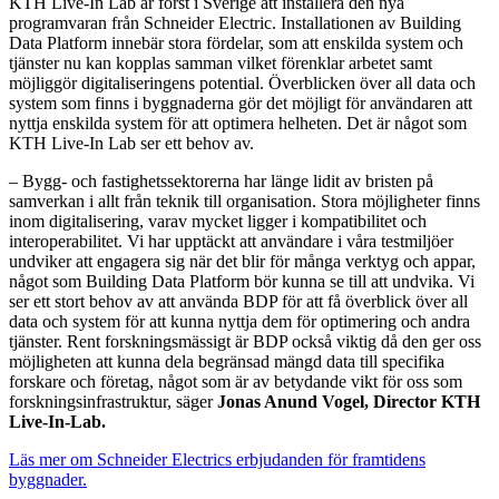
KTH Live-In Lab är först i Sverige att installera den nya
programvaran från Schneider Electric. Installationen av Building
Data Platform innebär stora fördelar, som att enskilda system och
tjänster nu kan kopplas samman vilket förenklar arbetet samt
möjliggör digitaliseringens potential. Överblicken över all data och
system som finns i byggnaderna gör det möjligt för användaren att
nyttja enskilda system för att optimera helheten. Det är något som
KTH Live-In Lab ser ett behov av.
– Bygg- och fastighetssektorerna har länge lidit av bristen på
samverkan i allt från teknik till organisation. Stora möjligheter finns
inom digitalisering, varav mycket ligger i kompatibilitet och
interoperabilitet. Vi har upptäckt att användare i våra testmiljöer
undviker att engagera sig när det blir för många verktyg och appar,
något som Building Data Platform bör kunna se till att undvika. Vi
ser ett stort behov av att använda BDP för att få överblick över all
data och system för att kunna nyttja dem för optimering och andra
tjänster. Rent forskningsmässigt är BDP också viktig då den ger oss
möjligheten att kunna dela begränsad mängd data till specifika
forskare och företag, något som är av betydande vikt för oss som
forskningsinfrastruktur, säger
Jonas Anund Vogel, Director KTH
Live-In-Lab.
Läs mer om Schneider Electrics erbjudanden för framtidens
byggnader.