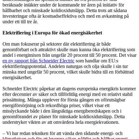
beräknade intäkter under de kommande tre åren på initiativ för
hållbarhet och minskade koldioxidutsläpp. Detta trots att sådana
investeringar ofta är kostnadseffektiva och med en avkastning på
under ett till tre år.
Elektrifiering i Europa för ökad energisäkerhet
Om man fokuserar på sektorer där elektrifiering är både
genomförbart och attraktivt skulle man kunna öka elektrifiering som
andel i energimixen från ungefär 20 procent till 50 procent. Det visar
en ny rapport från Schneider Electric
som handlar om EU:s
elektrifieringspotential. Andelen naturgas och olja skulle i sin tur
minska med ungefär 50 procent, vilket skulle bidra till en förbättrad
energisäkerhet.
Schneider Electric påpekar att dagens europeiska energikris kommer
efter decennier av säker och tillförlitlig energi med en relativt stabil
prissättning. Många upplever för första gången en oförutsägbar
energiförsörjning och rekordhöga priser, vilket visar ett
misslyckande både i den långsiktiga energiberedskapen och i
genomförandet av planer för minskade koldioxidutsläpp. Detta
understryker vikten av att omvärdera hela energiekvationen.
– Vi har redan tekniken för att vända den rådande energi- och
klimatkrisen och för att leverera säker, pålitlig och hållbar energi.