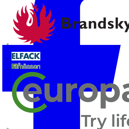
Brandskyddsföreningen
Elfack
Elmässan