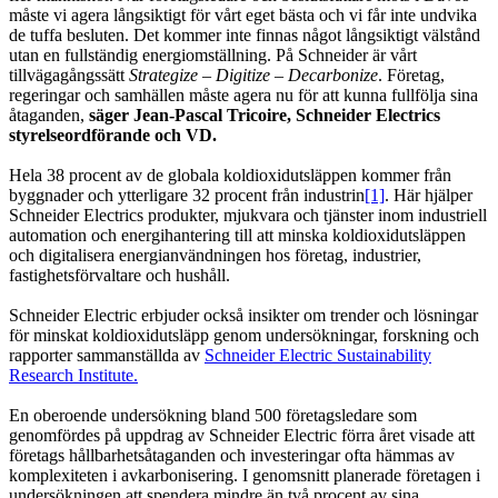
måste vi agera långsiktigt för vårt eget bästa och vi får inte undvika
de tuffa besluten. Det kommer inte finnas något långsiktigt välstånd
utan en fullständig energiomställning. På Schneider är vårt
tillvägagångssätt
Strategize – Digitize – Decarbonize
. Företag,
regeringar och samhällen måste agera nu för att kunna fullfölja sina
åtaganden,
säger Jean-Pascal Tricoire, Schneider Electrics
styrelseordförande och VD.
Hela 38 procent av de globala koldioxidutsläppen kommer från
byggnader och ytterligare 32 procent från industrin
[1]
. Här hjälper
Schneider Electrics produkter, mjukvara och tjänster inom industriell
automation och energihantering till att minska koldioxidutsläppen
och digitalisera energianvändningen hos företag, industrier,
fastighetsförvaltare och hushåll.
Schneider Electric erbjuder också insikter om trender och lösningar
för minskat koldioxidutsläpp genom undersökningar, forskning och
rapporter sammanställda av
Schneider Electric Sustainability
Research Institute.
En oberoende undersökning bland 500 företagsledare som
genomfördes på uppdrag av Schneider Electric förra året visade att
företags hållbarhetsåtaganden och investeringar ofta hämmas av
komplexiteten i avkarbonisering. I genomsnitt planerade företagen i
undersökningen att spendera mindre än två procent av sina