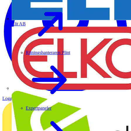
Elit AB
Ritningshanteraren Plint
Logga in
Registrera dig
Expertpaneler