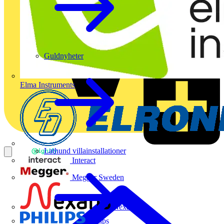
Guldnyheter
Elma Instruments
Lathund villainstallationer
Interact
Megger Sweden
Nexans
Philips