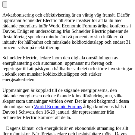
Avkarbonisering och effektivisering är en viktig väg framåt. Därför
uppmanar Schneider Electric till större insatser för att ta itu med
rådande energikris inför World Economic Forums årliga konferens i
Davos. Enligt en undersökning från Schneider Electric planerar de
flesta företag spendera mindre än två procent av sina intäkter på
initiativ för hållbarhet och minskade koldioxidutsläpp och endast 31
procent satsar på elektrifiering.
Schneider Electric, ledare inom den digitala omställningen av
energihantering och automation, uppmanar nu företag och
regeringar till att påskynda hållbarhetsarbetet och större investeringar
i teknik som minskar koldioxidutsläppen och stärker
energisäkerheten.
Uppmaningen är kopplad till de stigande energipriserna, den
rådande energikrisen och de ökande klimatförändringarna, vilka
skapar stora utmaningar världen över. Det är med bakgrund i dessa
utmaningar som
World Economic Forums
årliga konferens hålls i
Davos i Schweiz den 16-20 januari, där representanter från
Schneider Electric kommer att delta.
– Dagens klimat- och energikris är en ekonomisk utmaning för allt
fler människor. När företagsledare och beslutsfattare möts i Davos