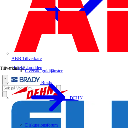
ABB
Tillverkare
Elteknikpodden
Tillverkare
17
Översikt guldtjänster
Brady
DEHN
Diskussionsforum